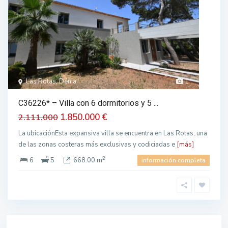
Las Rotas, Dénia
1
C36226* – Villa con 6 dormitorios y 5 ...
1.850.000 €
2.111.000
La ubicaciónEsta expansiva villa se encuentra en Las Rotas, una
de las zonas costeras más exclusivas y codiciadas e
[más]
2
6
5
668.00 m
información completa