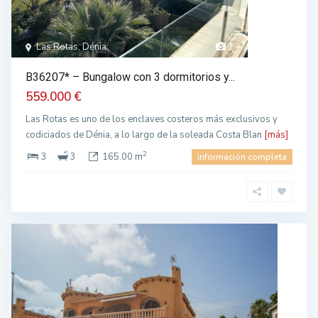
Las Rotas, Dénia
1
B36207* – Bungalow con 3 dormitorios y...
559.000 €
Las Rotas es uno de los enclaves costeros más exclusivos y
codiciados de Dénia, a lo largo de la soleada Costa Blan
[más]
2
3
3
165.00 m
información completa