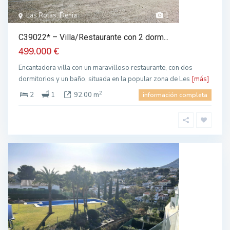
Las Rotas, Dénia
1
C39022* – Villa/Restaurante con 2 dorm...
499.000 €
Encantadora villa con un maravilloso restaurante, con dos
dormitorios y un baño, situada en la popular zona de Les
[más]
2
2
1
92.00 m
información completa