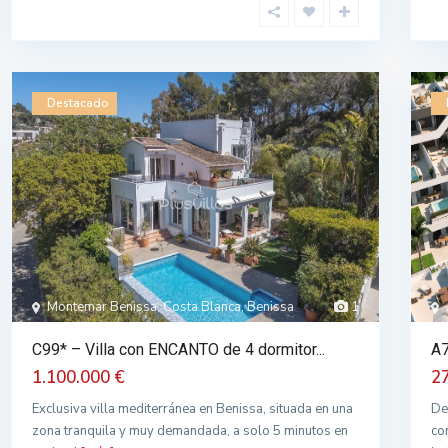
Destacado
Montemar Benissa, Costa Blanca, Benissa
1
C99* – Villa con ENCANTO de 4 dormitor...
A7
1.100.000 €
2
Exclusiva villa mediterránea en Benissa, situada en una
De
zona tranquila y muy demandada, a solo 5 minutos en
co