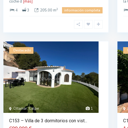
coche d
[más]
la
2
4
3
205.00 m
información completa
Destacado
Oltamar, Calpe
1
C153 – Villa de 3 dormitorios con vist...
C1