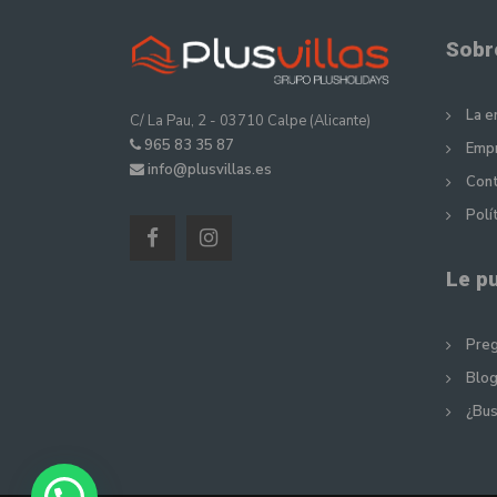
Sobr
La 
C/ La Pau, 2 - 03710 Calpe (Alicante)
965 83 35 87
Empr
info@plusvillas.es
Cont
Polí
Le p
Preg
Blog
¿Bus