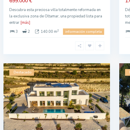
699.000 €
1.
Descubra esta preciosa villa totalmente reformada en
Dé
la exclusiva zona de Oltamar, una propiedad lista para
to
entrar
[más]
me
2
3
2
140.00 m
información completa
Destacado