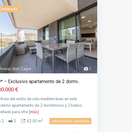
Destacado
Arenal-Bol, Calpe
1
* – Exclusivo apartamento de 2 dormi...
30.000 €
sfruta del estilo de vida mediterráneo en este
derno apartamento de 2 dormitorios y 2 baños,
señado para ofre
[más]
2
2
2
62.00 m
información completa