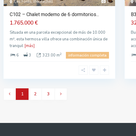
Les Fonts, Benitachell
1
C102 – Chalet moderno de 6 dormitorios...
B3
1.765.000 €
3
Situada en una parcela excepcional de más de 10.000
Bu
m², esta hermosa villa ofrece una combinación única de
ac
tranquil
[más]
ac
2
6
3
323.00 m
información completa
1
2
3