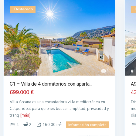
Destacado
Canuta, Calpe
1
C1 – Villa de 4 dormitorios con aparta...
A9
699.000 €
4
Villa Arcana es una encantadora villa mediterránea en
Di
Calpe, ideal para quienes buscan amplitud, privacidad y
mo
tranq
[más]
di
2
4
2
160.00 m
información completa