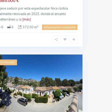
685.000 €
jese seducir por esta espectacular finca rústica
talmente renovada en 2023, donde el encanto
diterráneo y la
[más]
2
6
6
372.00 m
información completa
Destacado