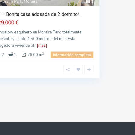
Moraira Park, Moraira
1
 – Bonita casa adosada de 2 dormitor...
29.000 €
ngalow esquinero en Moraira Park, totalmente
cesible y a solo 1.500 metros del mar. Esta
ogedora vivienda ofr
[más]
2
2
1
76.00 m
información completa