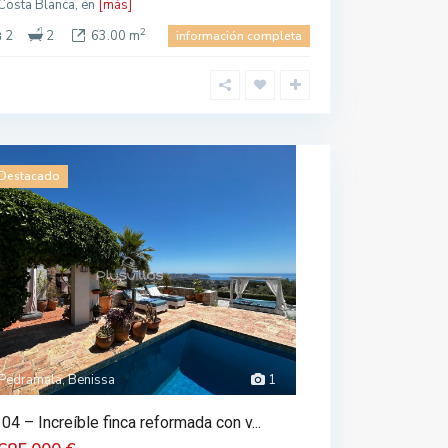
 Costa Blanca, en
[más]
2
2
2
63.00 m
información completa
Destacado
Pedramala, Benissa
1
04 – Increíble finca reformada con v...