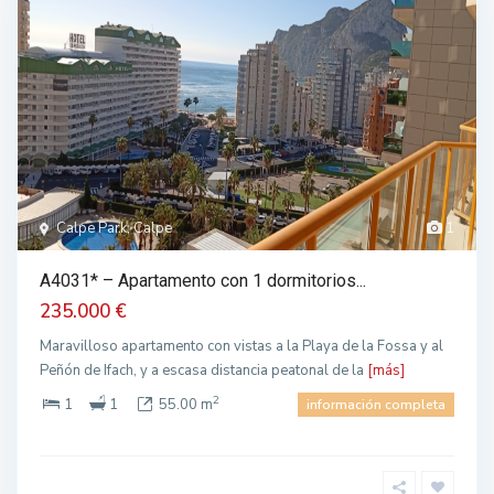
Calpe Park, Calpe
1
A4031* – Apartamento con 1 dormitorios...
235.000 €
Maravilloso apartamento con vistas a la Playa de la Fossa y al
Peñón de Ifach, y a escasa distancia peatonal de la
[más]
2
1
1
55.00 m
información completa