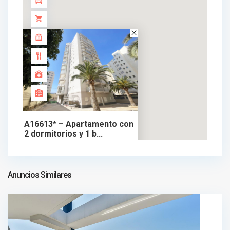
A16613* – Apartamento con
2 dormitorios y 1 b...
279.000 €
apartamento en venta
279.000 €
Anuncios Similares