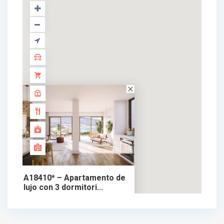
A18410* – Apartamento de
lujo con 3 dormitori...
1.000.000 €
apartamento en venta
1.000.000 €