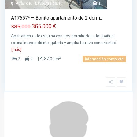
Alfàs del Pi, l', Alfàs del Pi, l'
1
A17657* – Bonito apartamento de 2 dorm...
365.000 €
385.000
Apartamento de esquina con dos dormitorios, dos baños,
cocina independiente, galería y amplia terraza con orientaci
[más]
2
2
2
87.00 m
información completa