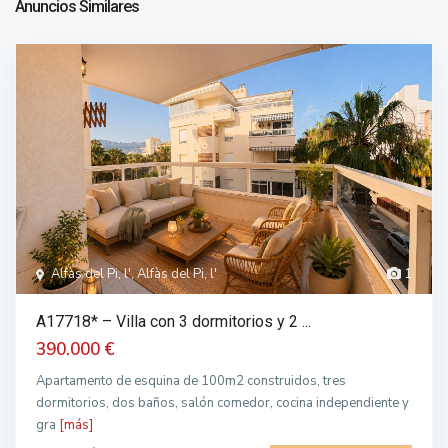
Anuncios Similares
Alfàs del Pi, l', Alfàs del Pi, l'
1
A17718* – Villa con 3 dormitorios y 2 ...
390.000 €
Apartamento de esquina de 100m2 construidos, tres
dormitorios, dos baños, salón comedor, cocina independiente y
gra
[más]