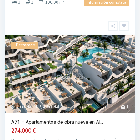
2
3
2
100.00 m
información completa
Destacado
Alfàs del Pi, l', Alfàs del Pi, l'
1
A71 – Apartamentos de obra nueva en Al...
274.000 €