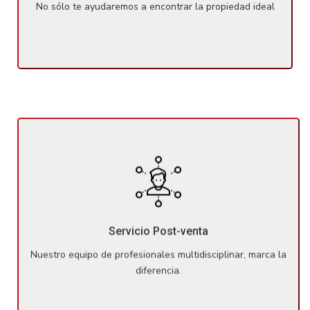
No sólo te ayudaremos a encontrar la propiedad ideal
Nuestro equipo de profesionales multidisciplinar, marca la
diferencia. Una vez haya comprado su propiedad,
seguiremos tratándole con el mismo mimo en cualquier
Servicio Post-venta
cuestión o duda que te pueda surgir.
Nuestro equipo de profesionales multidisciplinar, marca la
diferencia.