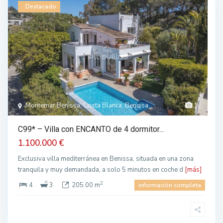
Destacado
Montemar Benissa, Costa Blanca, Benissa
1
C99* – Villa con ENCANTO de 4 dormitor...
1.100.000 €
Exclusiva villa mediterránea en Benissa, situada en una zona
tranquila y muy demandada, a solo 5 minutos en coche d
[más]
2
4
3
205.00 m
información completa