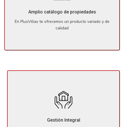
calidad: disponemos de un gran abanico de propiedades
en la zona, entre las cuales seguro estará el inmueble de
Amplio catálogo de propiedades
sus sueños.
En PlusVillas te ofrecemos un producto variado y de
calidad
No sólo te ayudaremos a encontrar la propiedad ideal,
sino que también te proporcionaremos la asistencia
necesaria durante el proceso de compra, velando
Gestión Integral
siempre por la correcta gestión de todos los trámites.