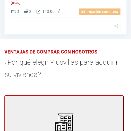
[más]
2
3
2
140.00 m
información completa
VENTAJAS DE COMPRAR CON NOSOTROS
¿Por qué elegir Plusvillas para adquirir
su vivienda?
En PlusVillas te ofrecemos un producto variado y de