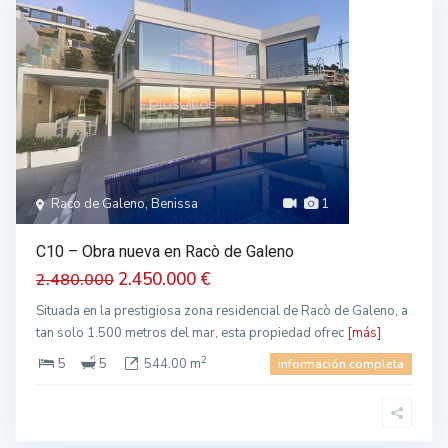
Raco de Galeno, Benissa
1
C10 – Obra nueva en Racò de Galeno
2.450.000 €
2.480.000
Situada en la prestigiosa zona residencial de Racò de Galeno, a
tan solo 1.500 metros del mar, esta propiedad ofrec
[más]
2
5
5
544.00 m
información completa