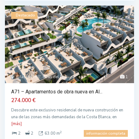
Destacado
Alfàs del Pi, l', Alfàs del Pi, l'
1
A71 – Apartamentos de obra nueva en Al...
274.000 €
Descubre este exclusivo residencial de nueva construcción en
una de las zonas más demandadas de la Costa Blanca, en
[más]
2
2
2
63.00 m
información completa