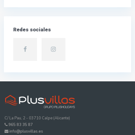
Redes sociales
C/ La Pau, 2 - 03710 Calpe (Alicante)
965 83 35 87
info@plusvillas.es