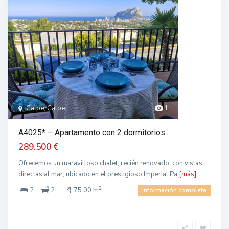
Calpe, Calpe
1
A4025* – Apartamento con 2 dormitorios...
289.500 €
Ofrecemos un maravilloso chalet, recién renovado, con vistas
directas al mar, ubicado en el prestigioso Imperial Pa
[más]
2
2
2
75.00 m
información completa