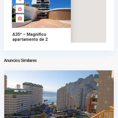
A35* – Magnifico
apartamento de 2
585.000 €
dormitorios...
apartamento en venta
585.000 €
Anuncios Similares