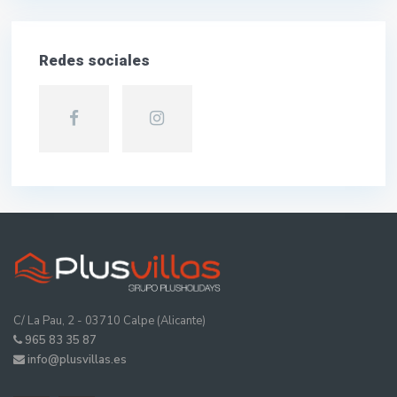
Redes sociales
C/ La Pau, 2 - 03710 Calpe (Alicante)
965 83 35 87
info@plusvillas.es