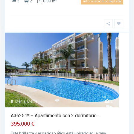
3
2
0.00 m
información completa
Dénia, Dénia
1
A36251* – Apartamento con 2 dormitorio...
395.000 €
Este brillante y espacioso ático está ubicado en la muy