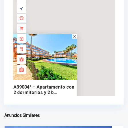
A39004* – Apartamento con
2 dormitorios y 2 b...
450.000 €
apartamento en venta
450.000 €
Anuncios Similares