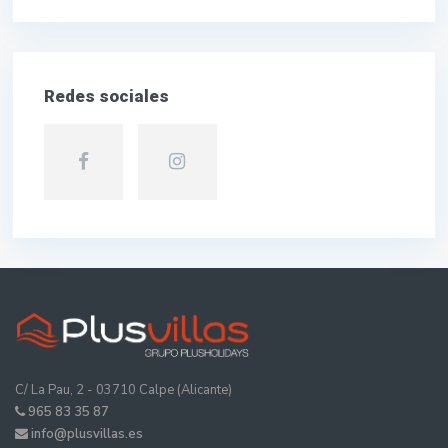
Redes sociales
C/ La Pau, 2 - 03710 Calpe (Alicante)
965 83 35 87
info@plusvillas.es