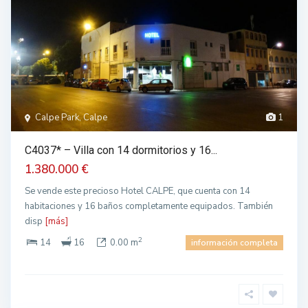
Calpe Park, Calpe
1
C4037* – Villa con 14 dormitorios y 16...
1.380.000 €
Se vende este precioso Hotel CALPE, que cuenta con 14
habitaciones y 16 baños completamente equipados. También
disp
[más]
2
14
16
0.00 m
información completa