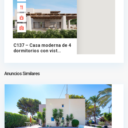
C137 – Casa moderna de 4
dormitorios con vist...
1.150.000 €
chalet en venta
1.150.000 €
Anuncios Similares