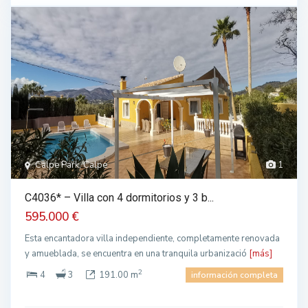
Calpe Park, Calpe
1
C4036* – Villa con 4 dormitorios y 3 b...
595.000 €
Esta encantadora villa independiente, completamente renovada
y amueblada, se encuentra en una tranquila urbanizació
[más]
2
4
3
191.00 m
información completa