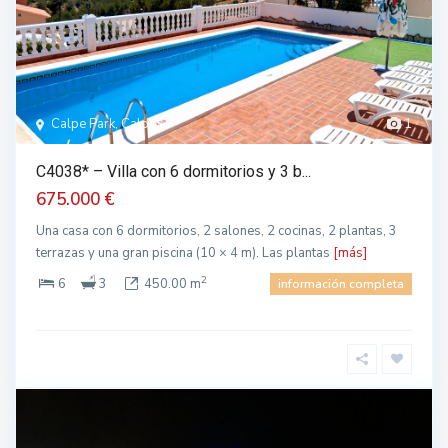
Calpe Park, Calpe
1
C4038* – Villa con 6 dormitorios y 3 b...
675.000 €
Una casa con 6 dormitorios, 2 salones, 2 cocinas, 2 plantas, 3
terrazas y una gran piscina (10 × 4 m). Las plantas
[más]
2
6
3
450.00 m
información completa