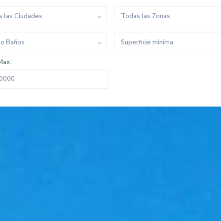
 las Ciudades
Todas las Zonas
mprar
Vender
¿Por qué Plusvillas?
Arquitect
mo Baños
Max: