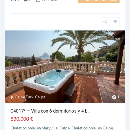
5
2
260.00 m
información completa
Calpe Park, Calpe
1
C4017* – Villa con 6 dormitorios y 4 b...
890.000 €
Chalet colonial en Maryvilla, Calpe. Chalet colonial en Calpe,