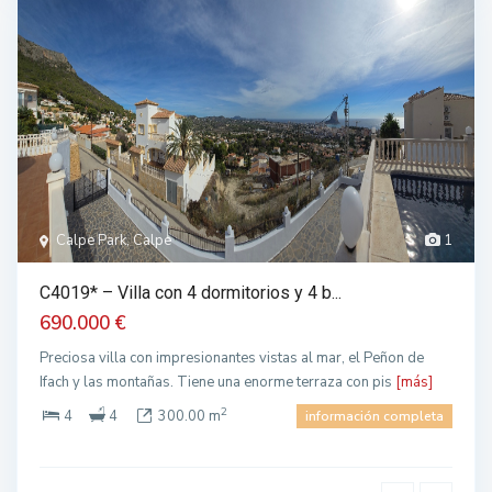
Calpe Park, Calpe
1
C4019* – Villa con 4 dormitorios y 4 b...
690.000 €
Preciosa villa con impresionantes vistas al mar, el Peñon de
Ifach y las montañas. Tiene una enorme terraza con pis
[más]
2
4
4
300.00 m
información completa