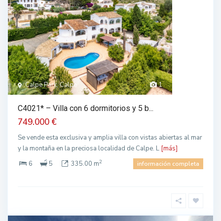
Calpe Park, Calpe
1
C4021* – Villa con 6 dormitorios y 5 b...
749.000 €
Se vende esta exclusiva y amplia villa con vistas abiertas al mar
y la montaña en la preciosa localidad de Calpe. L
[más]
2
6
5
335.00 m
información completa