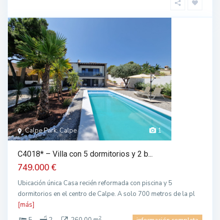
Calpe Park, Calpe
1
C4018* – Villa con 5 dormitorios y 2 b...
749.000 €
Ubicación única Casa recién reformada con piscina y 5
dormitorios en el centro de Calpe. A solo 700 metros de la pl
[más]
2