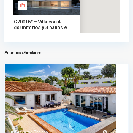
C20016* – Villa con 4
dormitorios y 3 baños e...
1.495.000 €
chalet en venta
1.495.000 €
Anuncios Similares
San Jaime, Benissa
1