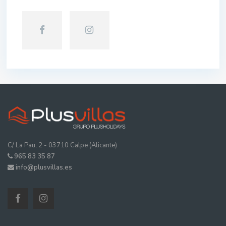
C/ La Pau, 2 - 03710 Calpe (Alicante)
965 83 35 87
info@plusvillas.es