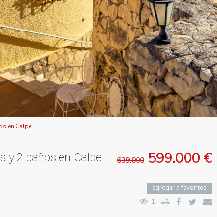
ños en Calpe
599.000 €
os y 2 baños en Calpe
639.000
agregar a favoritos
1