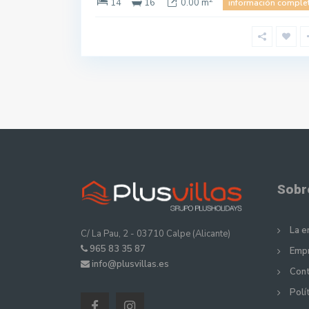
14
16
0.00 m
información comple
Sobr
La 
C/ La Pau, 2 - 03710 Calpe (Alicante)
965 83 35 87
Empr
info@plusvillas.es
Cont
Polí