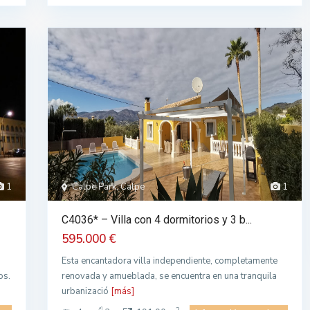
1
Calpe Park, Calpe
1
C4036* – Villa con 4 dormitorios y 3 b...
595.000 €
Esta encantadora villa independiente, completamente
os.
renovada y amueblada, se encuentra en una tranquila
urbanizació
[más]
2