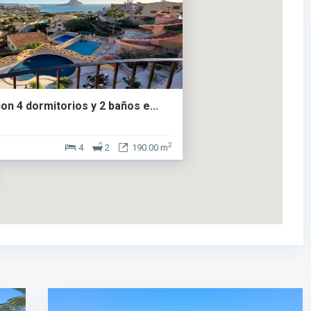
con 4 dormitorios y 2 baños e...
2
4
2
190.00 m