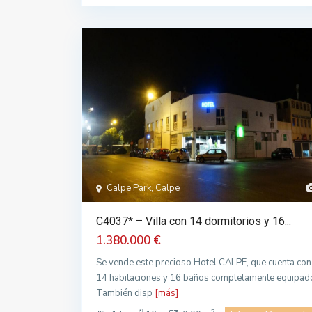
Calpe Park, Calpe
C4037* – Villa con 14 dormitorios y 16...
1.380.000 €
Se vende este precioso Hotel CALPE, que cuenta con
14 habitaciones y 16 baños completamente equipad
También disp
[más]
2