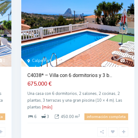
1
Calpe Park, Calpe
1
C4038* – Villa con 6 dormitorios y 3 b...
675.000 €
s
Una casa con 6 dormitorios, 2 salones, 2 cocinas, 2
ta
plantas, 3 terrazas y una gran piscina (10 × 4 m). Las
plantas
[más]
2
6
3
450.00 m
ta
información completa