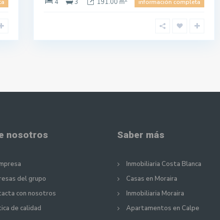
4
3
191.00 m
ta
información completa
e nosotros
Saber más
empresa
Inmobiliaria Costa Blanca
esas del grupo
Casas en Moraira
acta con nosotros
Inmobiliaria Moraira
tica de calidad
Apartamentos en Calpe