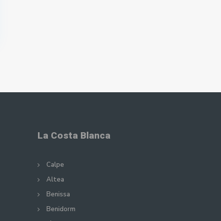
La Costa Blanca
Calpe
Altea
Benissa
Benidorm