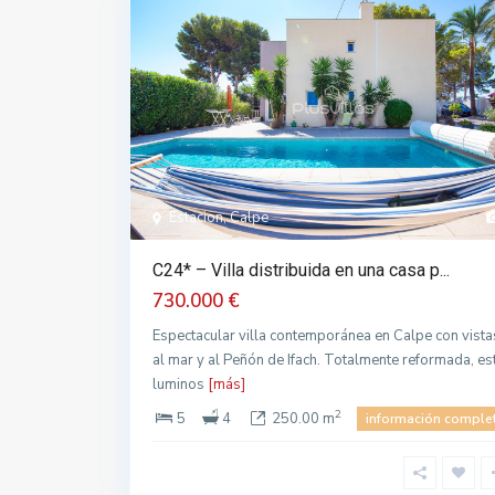
Estacion, Calpe
C24* – Villa distribuida en una casa p...
730.000 €
Espectacular villa contemporánea en Calpe con vista
al mar y al Peñón de Ifach. Totalmente reformada, es
luminos
[más]
2
5
4
250.00 m
información comple