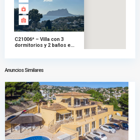
C21006* – Villa con 3
dormitorios y 2 baños e...
1.169.000 €
chalet en venta
1.169.000 €
Anuncios Similares