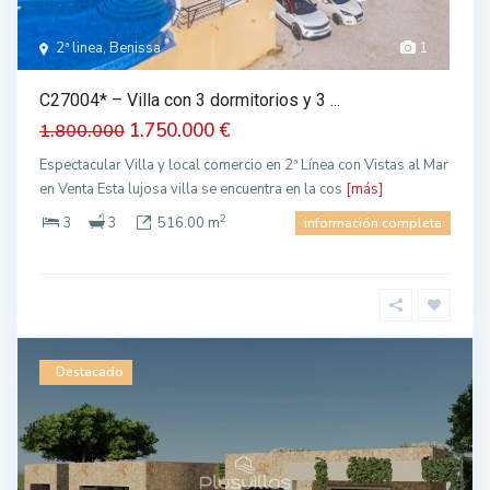
2ª linea, Benissa
1
C27004* – Villa con 3 dormitorios y 3 ...
1.750.000 €
1.800.000
Espectacular Villa y local comercio en 2ª Línea con Vistas al Mar
en Venta Esta lujosa villa se encuentra en la cos
[más]
2
3
3
516.00 m
información completa
Destacado