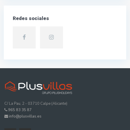
Redes sociales
C/ La Pau, 2 - 03710 Calpe (Alicante)
965 83 35 87
info@plusvillas.es