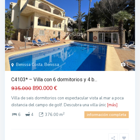
Benissa Costa, Benissa
1
C4103* – Villa con 6 dormitorios y 4 b...
890.000 €
935.000
Villa de seis dormitorios con espectacular vista al mar a poca
distancia del campo de golf. Descubra una villa únic
[más]
2
6
4
376.00 m
información completa