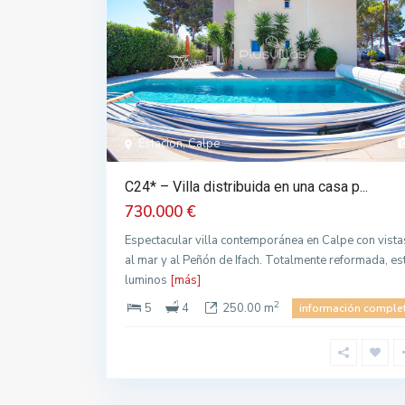
Estacion, Calpe
C24* – Villa distribuida en una casa p...
730.000 €
Espectacular villa contemporánea en Calpe con vista
al mar y al Peñón de Ifach. Totalmente reformada, es
luminos
[más]
2
5
4
250.00 m
información comple