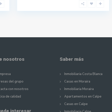
e nosotros
Saber más
empresa
Inmobiliaria Costa Blanca
esas del grupo
Casas en Moraira
acta con nosotros
Inmobiliaria Moraira
tica de calidad
Apartamentos en Calpe
Casas en Calpe
uede interesar
Inmobiliaria Calpe