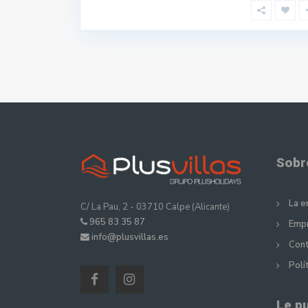
Sobr
La 
C/ La Pau, 2 - 03710 Calpe (Alicante)
965 83 35 87
Empr
info@plusvillas.es
Cont
Polí
Le p