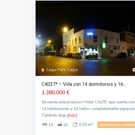
Calpe Park, Calpe
C4037* – Villa con 14 dormitorios y 16...
1.380.000 €
Se vende este precioso Hotel CALPE, que cuenta con
14 habitaciones y 16 baños completamente equipad
También disp
[más]
2
14
16
0.00 m
información comple