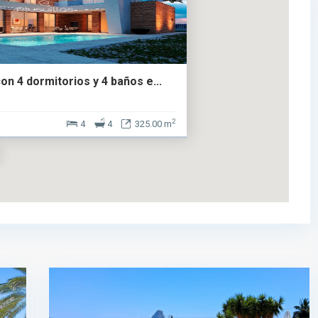
con 4 dormitorios y 4 baños e...
2
4
4
325.00 m