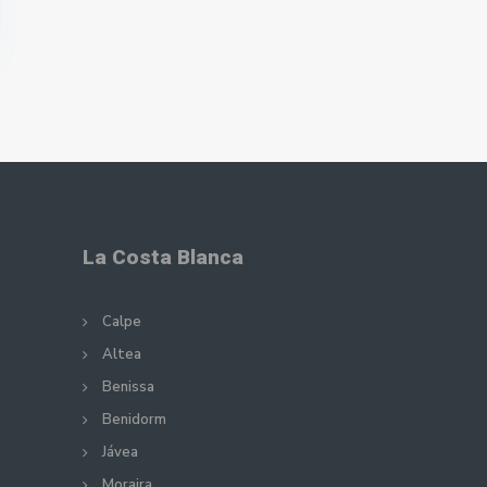
La Costa Blanca
Calpe
Altea
Benissa
Benidorm
Jávea
Moraira