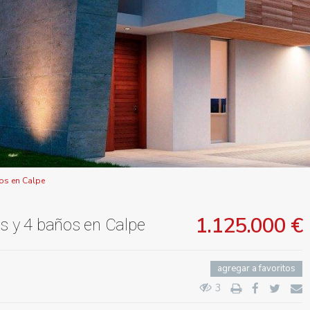
ños en Calpe
1.125.000 €
os y 4 baños en Calpe
agregar a favoritos
3