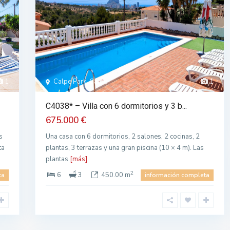
1
Calpe Park, Calpe
1
C4038* – Villa con 6 dormitorios y 3 b...
675.000 €
s
Una casa con 6 dormitorios, 2 salones, 2 cocinas, 2
ta
plantas, 3 terrazas y una gran piscina (10 × 4 m). Las
plantas
[más]
2
6
3
450.00 m
ta
información completa