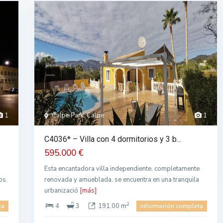
1
Calpe Park, Calpe
1
C4036* – Villa con 4 dormitorios y 3 b...
595.000 €
Esta encantadora villa independiente, completamente
os.
renovada y amueblada, se encuentra en una tranquila
urbanizació
[más]
2
4
3
191.00 m
ta
información completa