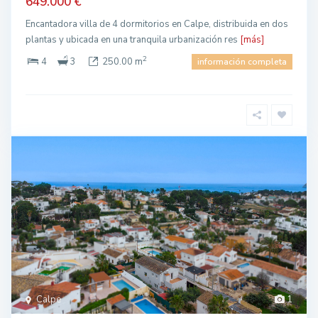
649.000 €
Encantadora villa de 4 dormitorios en Calpe, distribuida en dos
plantas y ubicada en una tranquila urbanización res
[más]
2
4
3
250.00 m
información completa
Calpe
1