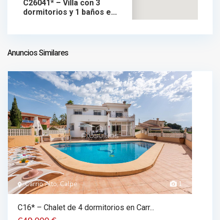
C26041* – Villa con 3
dormitorios y 1 baños e...
435.000 €
chalet en venta
435.000 €
Anuncios Similares
Carrio Alto, Calpe
1
C16* – Chalet de 4 dormitorios en Carr...