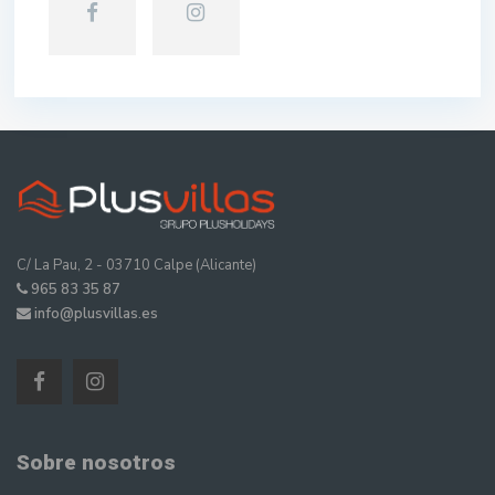
C/ La Pau, 2 - 03710 Calpe (Alicante)
965 83 35 87
info@plusvillas.es
Sobre nosotros