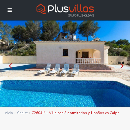
Inicio
Chalet
C26041* – Villa con 3 dormitorios y 1 baños en Calpe