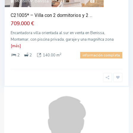
Montemar, Benissa
1
C21005* – Villa con 2 dormitorios y 2 ...
709.000 €
Encantadora villa orientada al sur en venta en Benissa,
Montemar, con piscina privada, garaje y una magnífica zona
[más]
2
2
2
140.00 m
información completa