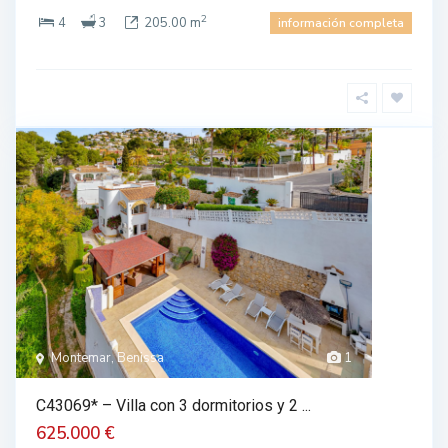
2
4
3
205.00 m
información completa
Montemar, Benissa
1
C43069* – Villa con 3 dormitorios y 2 ...
625.000 €