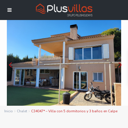
Inicio
Chalet
C34047* – Villa con 5 dormitorios y 3 baños en Calpe