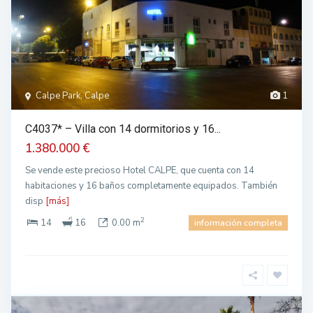
Calpe Park, Calpe
1
C4037* – Villa con 14 dormitorios y 16...
1.380.000 €
Se vende este precioso Hotel CALPE, que cuenta con 14
habitaciones y 16 baños completamente equipados. También
disp
[más]
2
14
16
0.00 m
información completa