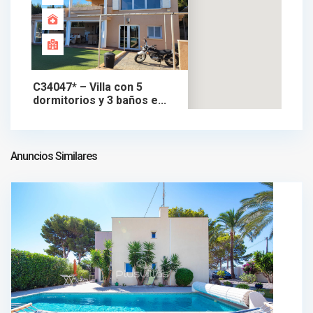
C34047* – Villa con 5
dormitorios y 3 baños e...
980.000 €
chalet en venta
980.000 €
Anuncios Similares