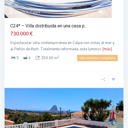
Estacion, Calpe
1
C24* – Villa distribuida en una casa p...
730.000 €
Espectacular villa contemporánea en Calpe con vistas al mar y
al Peñón de Ifach. Totalmente reformada, esta luminos
[más]
2
5
4
250.00 m
información completa