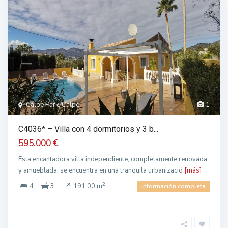
Calpe Park, Calpe
1
C4036* – Villa con 4 dormitorios y 3 b...
595.000 €
Esta encantadora villa independiente, completamente renovada
y amueblada, se encuentra en una tranquila urbanizació
[más]
2
4
3
191.00 m
información completa