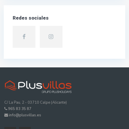
Redes sociales
C/ La Pau, 2 - 03710 Calpe (Alicante)
965 83 35 87
info@plusvillas.es