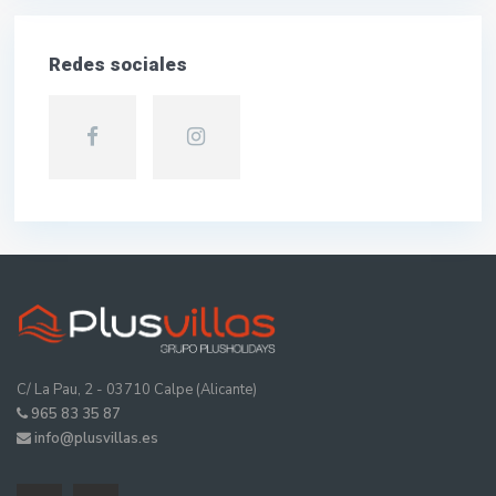
Redes sociales
C/ La Pau, 2 - 03710 Calpe (Alicante)
965 83 35 87
info@plusvillas.es