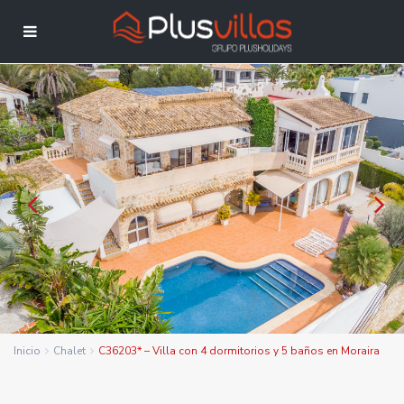
Inicio
Chalet
C36203* – Villa con 4 dormitorios y 5 baños en Moraira