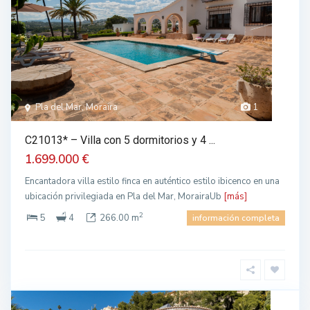
Pla del Mar, Moraira
1
C21013* – Villa con 5 dormitorios y 4 ...
1.699.000 €
Encantadora villa estilo finca en auténtico estilo ibicenco en una
ubicación privilegiada en Pla del Mar, MorairaUb
[más]
2
5
4
266.00 m
información completa