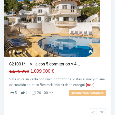
Benimeit, Moraira
1
C21001* – Villa con 5 dormitorios y 4 ...
1.099.000 €
1.179.000
Villa única en venta con cinco dormitorios, vistas al mar y buena
orientación solar en Benimeit, MorairaNos enorgul
[más]
2
5
4
201.00 m
información completa