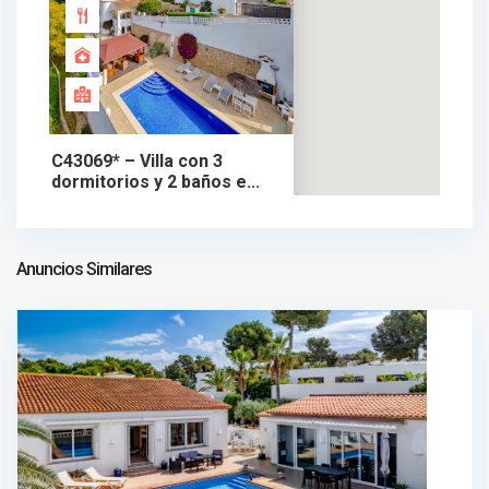
C43069* – Villa con 3
dormitorios y 2 baños e...
625.000 €
chalet en venta
625.000 €
Anuncios Similares