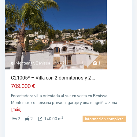
Montemar, Benissa
1
C21005* – Villa con 2 dormitorios y 2 ...
709.000 €
Encantadora villa orientada al sur en venta en Benissa,
Montemar, con piscina privada, garaje y una magnífica zona
[más]
2
2
2
140.00 m
información completa