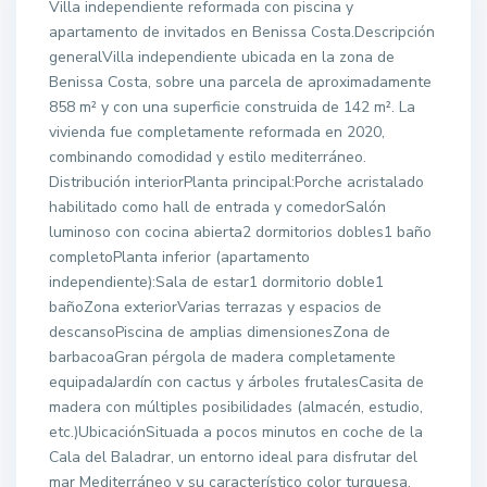
Villa independiente reformada con piscina y
apartamento de invitados en Benissa Costa.Descripción
generalVilla independiente ubicada en la zona de
Benissa Costa, sobre una parcela de aproximadamente
858 m² y con una superficie construida de 142 m². La
vivienda fue completamente reformada en 2020,
combinando comodidad y estilo mediterráneo.
Distribución interiorPlanta principal:Porche acristalado
habilitado como hall de entrada y comedorSalón
luminoso con cocina abierta2 dormitorios dobles1 baño
completoPlanta inferior (apartamento
independiente):Sala de estar1 dormitorio doble1
bañoZona exteriorVarias terrazas y espacios de
descansoPiscina de amplias dimensionesZona de
barbacoaGran pérgola de madera completamente
equipadaJardín con cactus y árboles frutalesCasita de
madera con múltiples posibilidades (almacén, estudio,
etc.)UbicaciónSituada a pocos minutos en coche de la
Cala del Baladrar, un entorno ideal para disfrutar del
mar Mediterráneo y su característico color turquesa.