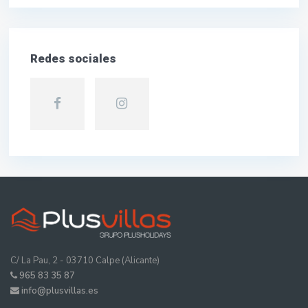
Redes sociales
C/ La Pau, 2 - 03710 Calpe (Alicante)
965 83 35 87
info@plusvillas.es