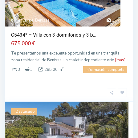
San Jaime, Benissa
1
C5434* – Villa con 3 dormitorios y 3 b...
675.000 €
Te presentamos una excelente oportunidad en una tranquila
zona residencial de Benissa: un chalet independiente orie
[más]
2
3
3
285.00 m
información completa
Destacado