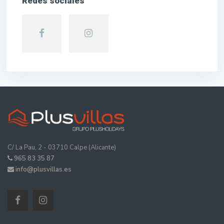
Redes sociales
C/ La Pau, 2 - 03710 Calpe (Alicante)
965 83 35 87
info@plusvillas.es