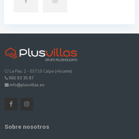
C/ La Pau, 2 - 03710 Calpe (Alicante)
965 83 35 87
info@plusvillas.es
Sobre nosotros