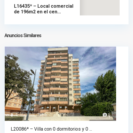
L16435* – Local comercial
de 196m2 en el cen...
320.000 €
local comercial en venta
320.000 €
Anuncios Similares
Arenal-Bol, Calpe
1
L20086* – Villa con 0 dormitorios y 0 ...