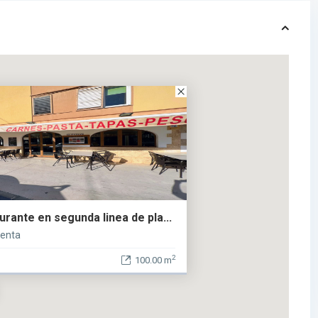
rante en segunda linea de pla...
venta
2
100.00 m