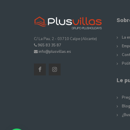
Sobr
La 
C/ La Pau, 2 - 03710 Calpe (Alicante)
965 83 35 87
Empr
info@plusvillas.es
Cont
Polí
Le p
Preg
Blog
¿Bus