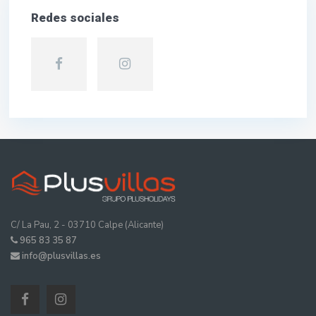
Redes sociales
C/ La Pau, 2 - 03710 Calpe (Alicante)
965 83 35 87
info@plusvillas.es