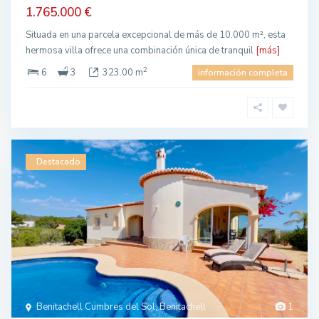
1.765.000 €
Situada en una parcela excepcional de más de 10.000 m², esta
hermosa villa ofrece una combinación única de tranquil
[más]
2
6
3
323.00 m
información completa
Destacado
Benitachell Cumbres del Sol, Benitachell
1