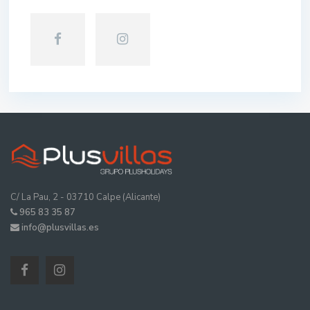
C/ La Pau, 2 - 03710 Calpe (Alicante)
965 83 35 87
info@plusvillas.es