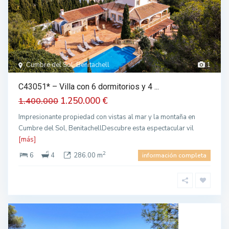
Cumbre del Sol, Benitachell
1
C43051* – Villa con 6 dormitorios y 4 ...
1.250.000 €
1.400.000
Impresionante propiedad con vistas al mar y la montaña en
Cumbre del Sol, BenitachellDescubre esta espectacular vil
[más]
2
6
4
286.00 m
información completa