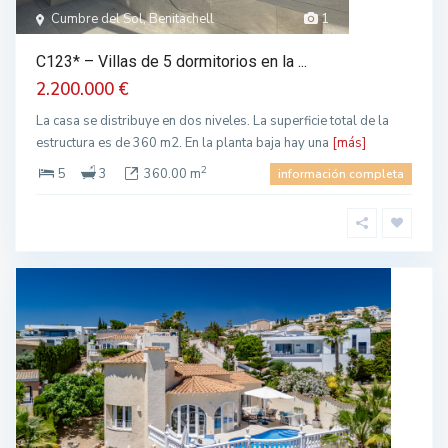
Cumbre del Sol, Benitachell
1
C123* – Villas de 5 dormitorios en la ...
2.200.000 €
La casa se distribuye en dos niveles. La superficie total de la
estructura es de 360 m2. En la planta baja hay una
[más]
2
5
3
360.00 m
información completa