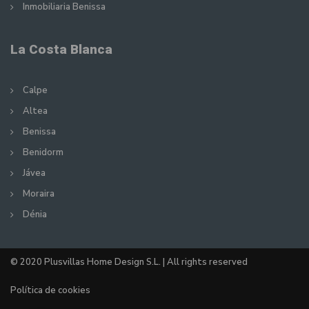
Inmobiliaria Benissa
La Costa Blanca
Calpe
Altea
Benissa
Benidorm
Jávea
Moraira
Dénia
© 2020 Plusvillas Home Design S.L. | All rights reserved
Política de cookies