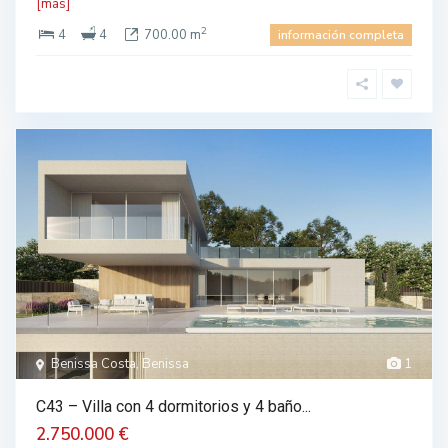
[más]
2
4
4
700.00 m
información completa
Benissa Costa, Benissa
1
C43 – Villa con 4 dormitorios y 4 baño...
2.750.000 €