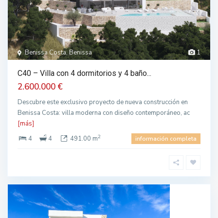
Benissa Costa, Benissa
1
C40 – Villa con 4 dormitorios y 4 baño...
2.600.000 €
Descubre este exclusivo proyecto de nueva construcción en
Benissa Costa: villa moderna con diseño contemporáneo, ac
[más]
2
4
4
491.00 m
información completa