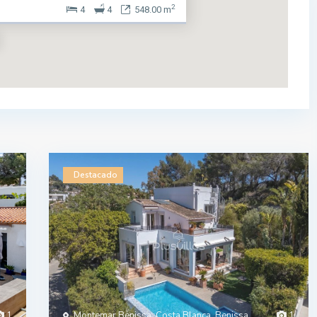
2
4
4
548.00 m
Destacado
1
Montemar Benissa, Costa Blanca, Benissa
1