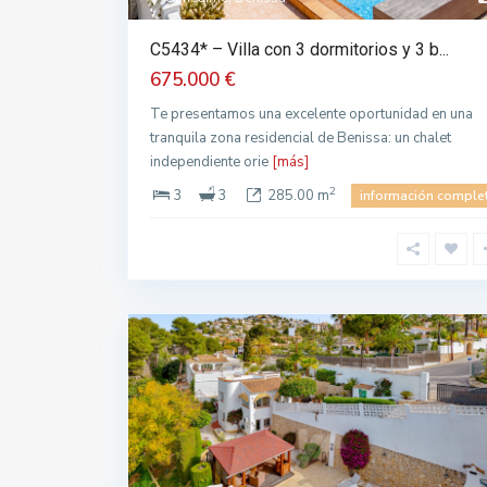
C5434* – Villa con 3 dormitorios y 3 b...
675.000 €
Te presentamos una excelente oportunidad en una
tranquila zona residencial de Benissa: un chalet
independiente orie
[más]
2
3
3
285.00 m
información comple