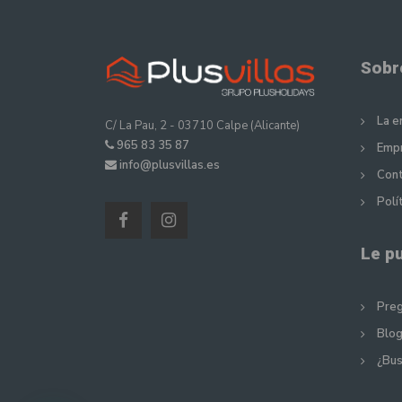
Sobr
La 
C/ La Pau, 2 - 03710 Calpe (Alicante)
965 83 35 87
Empr
info@plusvillas.es
Cont
Polí
Le p
Preg
Blog
¿Bus