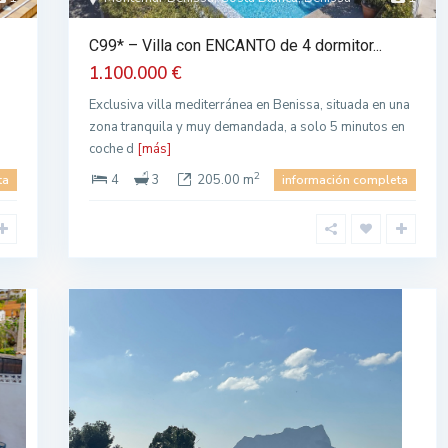
C99* – Villa con ENCANTO de 4 dormitor...
1.100.000 €
Exclusiva villa mediterránea en Benissa, situada en una
zona tranquila y muy demandada, a solo 5 minutos en
coche d
[más]
2
4
3
205.00 m
ta
información completa