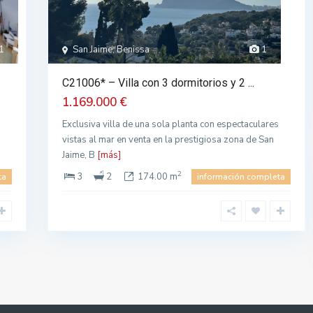
1
San Jaime, Benissa
1
C21006* – Villa con 3 dormitorios y 2 ...
1.169.000 €
Exclusiva villa de una sola planta con espectaculares
vistas al mar en venta en la prestigiosa zona de San
Jaime, B
[más]
2
3
2
174.00 m
ta
información completa