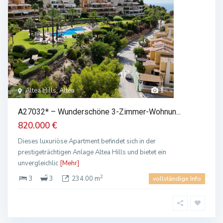
Altea Hills, Altea
1
A27032* – Wunderschöne 3-Zimmer-Wohnun...
820.000 €
Dieses luxuriöse Apartment befindet sich in der
prestigeträchtigen Anlage Altea Hills und bietet ein
unvergleichlic
[Mehr]
2
3
3
234.00 m
vollständige Info