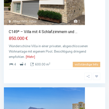
Altea Hills, Altea
1
C149* – Villa mit 4 Schlafzimmern und ...
850.000 €
Wunderschöne Villa in einer privaten, abgeschlossenen
Wohnanlage mit eigenem Pool. Besichtigung dringend
empfohlen.
[Mehr]
2
4
4
600.00 m
vollständige Info