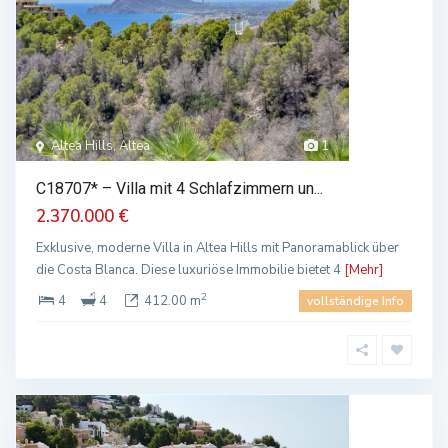
Altea Hills, Altea
1
C18707* – Villa mit 4 Schlafzimmern un...
2.370.000 €
Exklusive, moderne Villa in Altea Hills mit Panoramablick über
die Costa Blanca. Diese luxuriöse Immobilie bietet 4
[Mehr]
2
4
4
412.00 m
vollständige Info