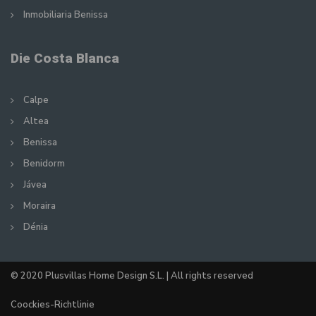
Inmobiliaria Benissa
Die Costa Blanca
Calpe
Altea
Benissa
Benidorm
Jávea
Moraira
Dénia
© 2020 Plusvillas Home Design S.L. | All rights reserved
Coockies-Richtlinie