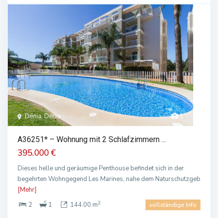
Dénia, Dénia
1
A36251* – Wohnung mit 2 Schlafzimmern ...
395.000 €
Dieses helle und geräumige Penthouse befindet sich in der
begehrten Wohngegend Les Marines, nahe dem Naturschutzgeb
[Mehr]
2
2
1
144.00 m
vollständige Info