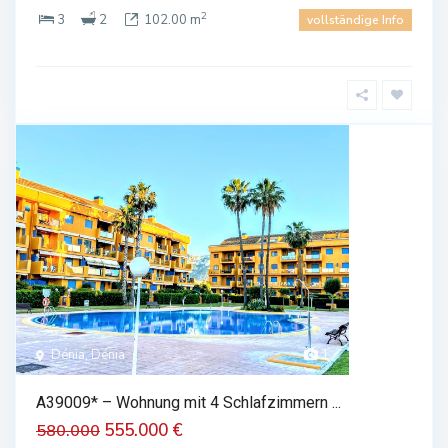
2
3
2
102.00 m
vollständige Info
Dénia, Dénia
1
A39009* – Wohnung mit 4 Schlafzimmern ...
555.000 €
580.000