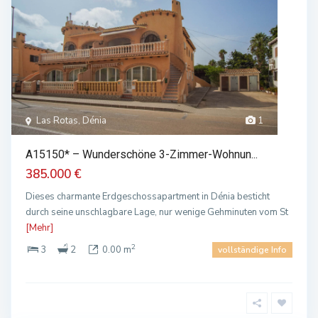
Las Rotas, Dénia
1
A15150* – Wunderschöne 3-Zimmer-Wohnun...
385.000 €
Dieses charmante Erdgeschossapartment in Dénia besticht
durch seine unschlagbare Lage, nur wenige Gehminuten vom St
[Mehr]
2
3
2
0.00 m
vollständige Info