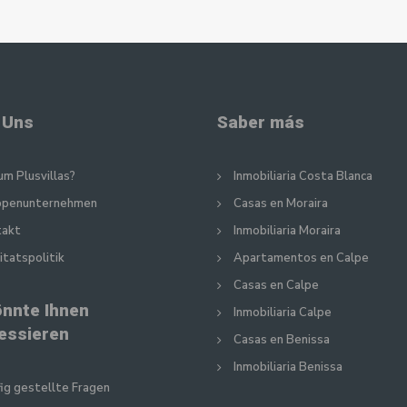
 Uns
Saber más
m Plusvillas?
Inmobiliaria Costa Blanca
ppenunternehmen
Casas en Moraira
takt
Inmobiliaria Moraira
itatspolitik
Apartamentos en Calpe
Casas en Calpe
önnte Ihnen
Inmobiliaria Calpe
ressieren
Casas en Benissa
Inmobiliaria Benissa
ig gestellte Fragen