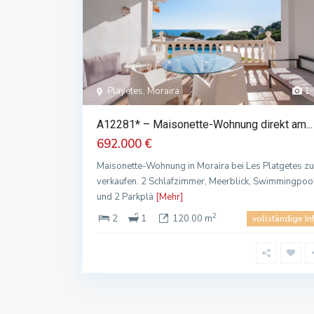
Playetes, Moraira
1
A12281* – Maisonette-Wohnung direkt am...
692.000 €
Maisonette-Wohnung in Moraira bei Les Platgetes zu
verkaufen. 2 Schlafzimmer, Meerblick, Swimmingpoo
und 2 Parkplä
[Mehr]
2
2
1
120.00 m
vollständige In