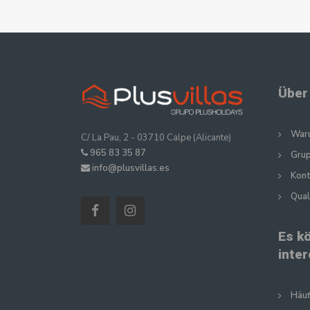
Über
Waru
C/ La Pau, 2 - 03710 Calpe (Alicante)
965 83 35 87
Gru
info@plusvillas.es
Kon
Qual
Es k
inte
Häuf