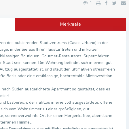
1
Merkmale
rzen des pulsierenden Stadtzentrums (Casco Urbano) in der
age, in der Sie aus Ihrer Haustür treten und in kurzer
chklassigen Boutiquen, Gourmet-Restaurants, Supermärkten,
Stadt sein können. Die Wohnung befindet sich in einem gut
zug ausgestattet ist, und stellt den ultimativen stressfreien
e Basis oder eine erstklassige, hochrentable Mietinvestition
e, nach Süden ausgerichtete Apartment so gestaltet, dass es
miert.
d Essbereich, der nahtlos in eine voll ausgestattete, offene
 sich vom Wohnzimmer zu einer großzügigen, gut
kte, sonnenverwöhnte Ort für einen Morgenkaffee, abendliche
iterranen Himmel.
len Doppelzimmer, das mit Einbauschränken ausgestattet ist