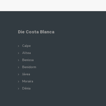
Die Costa Blanca
Calpe
Altea
Benissa
Benidorm
Jávea
Moraira
Dénia