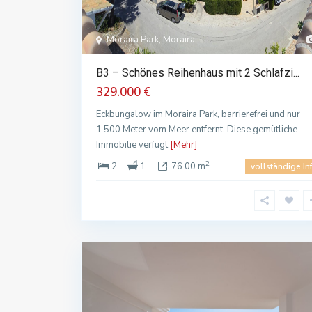
Moraira Park, Moraira
B3 – Schönes Reihenhaus mit 2 Schlafzi...
329.000 €
Eckbungalow im Moraira Park, barrierefrei und nur
1.500 Meter vom Meer entfernt. Diese gemütliche
Immobilie verfügt
[Mehr]
2
2
1
76.00 m
vollständige In