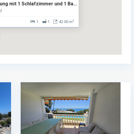
ng mit 1 Schlafzimmer und 1 Ba...
f
2
1
1
42.00 m