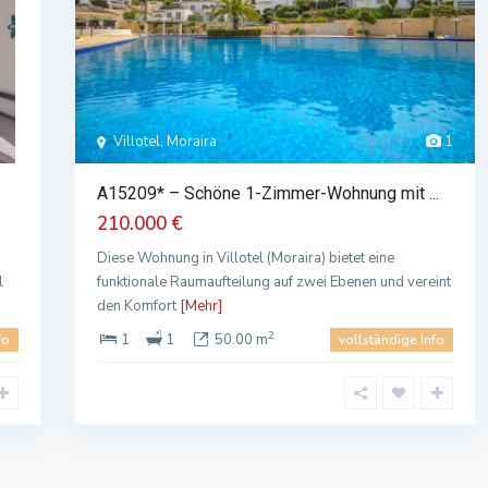
Villotel, Moraira
1
A15209* – Schöne 1-Zimmer-Wohnung mit ...
210.000 €
Diese Wohnung in Villotel (Moraira) bietet eine
l
funktionale Raumaufteilung auf zwei Ebenen und vereint
den Komfort
[Mehr]
2
1
1
50.00 m
fo
vollständige Info