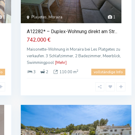
1
Playetes, Moraira
1
A12282* – Duplex-Wohnung direkt am Str...
742.000 €
Maisonette-Wohnung in Moraira bei Les Platgetes zu
verkaufen. 3 Schlafzimmer, 2 Badezimmer, Meerblick,
Swimmingpool
[Mehr]
2
3
2
110.00 m
fo
vollständige Info