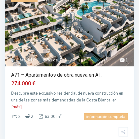
Alfàs del Pi, l', Alfàs del Pi, l'
1
A71 – Apartamentos de obra nueva en Al...
274.000 €
Descubre este exclusivo residencial de nueva construcción en
una de las zonas más demandadas de la Costa Blanca, en
[más]
2
2
2
63.00 m
información completa