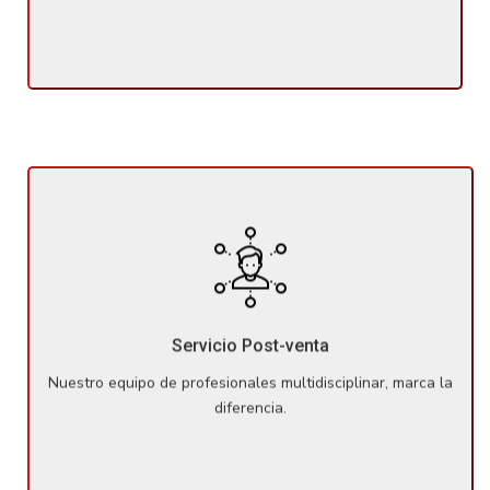
Nuestro equipo de profesionales multidisciplinar, marca la
diferencia. Una vez haya comprado su propiedad,
seguiremos tratándole con el mismo mimo en cualquier
Servicio Post-venta
cuestión o duda que te pueda surgir.
Nuestro equipo de profesionales multidisciplinar, marca la
diferencia.