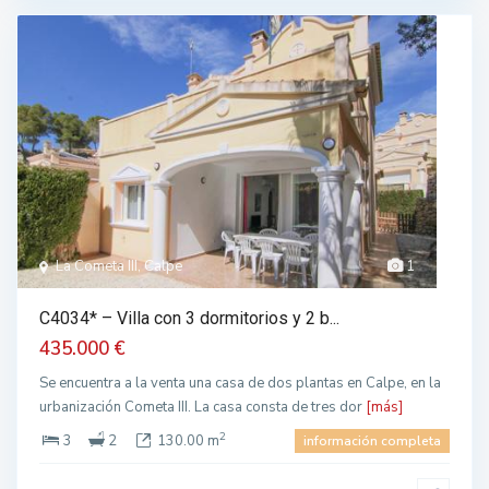
La Cometa III, Calpe
1
C4034* – Villa con 3 dormitorios y 2 b...
435.000 €
Se encuentra a la venta una casa de dos plantas en Calpe, en la
urbanización Cometa III. La casa consta de tres dor
[más]
2
3
2
130.00 m
información completa