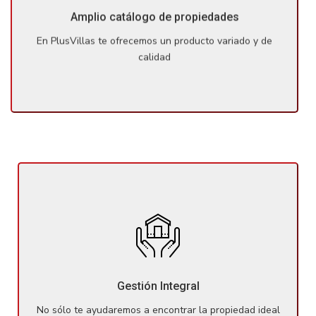
en la zona, entre las cuales seguro estará el inmueble de
Amplio catálogo de propiedades
sus sueños.
En PlusVillas te ofrecemos un producto variado y de
calidad
No sólo te ayudaremos a encontrar la propiedad ideal,
sino que también te proporcionaremos la asistencia
necesaria durante el proceso de compra, velando
Gestión Integral
siempre por la correcta gestión de todos los trámites.
No sólo te ayudaremos a encontrar la propiedad ideal