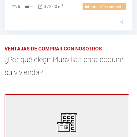
2
6
6
372.00 m
información completa
VENTAJAS DE COMPRAR CON NOSOTROS
¿Por qué elegir Plusvillas para adquirir
su vivienda?
En PlusVillas te ofrecemos un producto variado y de
calidad: disponemos de un gran abanico de propiedades