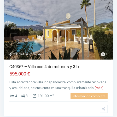
Calpe Park, Calpe
1
C4036* – Villa con 4 dormitorios y 3 b...
595.000 €
Esta encantadora villa independiente, completamente renovada
y amueblada, se encuentra en una tranquila urbanizació
[más]
2
4
3
191.00 m
información completa