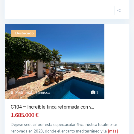
Destacado
Pedramala, Benissa
1
C104 – Increíble finca reformada con v...
1.685.000 €
Déjese seducir por esta espectacular finca rústica totalmente
renovada en 2023, donde el encanto mediterráneo y la
[más]