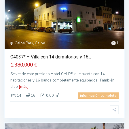
Calpe Park, Calpe
1
C4037* – Villa con 14 dormitorios y 16...
1.380.000 €
Se vende este precioso Hotel CALPE, que cuenta con 14
habitaciones y 16 baños completamente equipados. También
disp
[más]
2
14
16
0.00 m
información completa