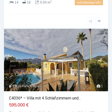
2
14
16
0.00 m
vollständige Info
Calpe Park, Calpe
1
C4036* – Villa mit 4 Schlafzimmern und...
595.000 €