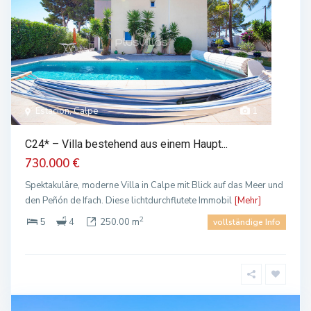
Estacion, Calpe
1
C24* – Villa bestehend aus einem Haupt...
730.000 €
Spektakuläre, moderne Villa in Calpe mit Blick auf das Meer und
den Peñón de Ifach. Diese lichtdurchflutete Immobil
[Mehr]
2
5
4
250.00 m
vollständige Info