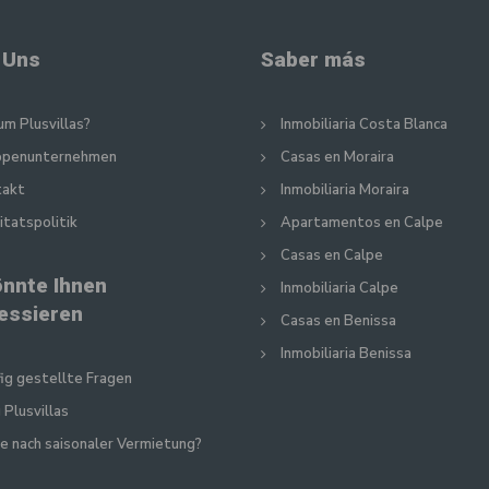
 Uns
Saber más
m Plusvillas?
Inmobiliaria Costa Blanca
ppenunternehmen
Casas en Moraira
takt
Inmobiliaria Moraira
itatspolitik
Apartamentos en Calpe
Casas en Calpe
önnte Ihnen
Inmobiliaria Calpe
ressieren
Casas en Benissa
Inmobiliaria Benissa
ig gestellte Fragen
 Plusvillas
e nach saisonaler Vermietung?