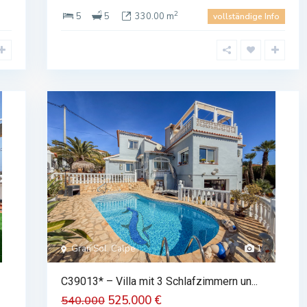
2
5
5
330.00 m
vollständige Info
Gran Sol, Calpe
1
C39013* – Villa mit 3 Schlafzimmern un...
525.000 €
540.000