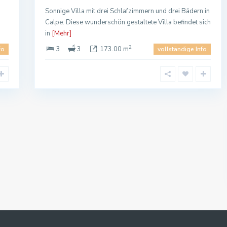
Sonnige Villa mit drei Schlafzimmern und drei Bädern in
Calpe. Diese wunderschön gestaltete Villa befindet sich
in
[Mehr]
2
3
3
173.00 m
fo
vollständige Info