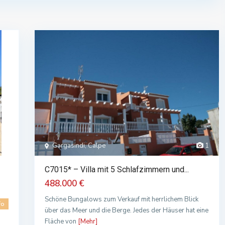
Gargasindi, Calpe
1
C7015* – Villa mit 5 Schlafzimmern und...
488.000 €
Schöne Bungalows zum Verkauf mit herrlichem Blick
fo
über das Meer und die Berge. Jedes der Häuser hat eine
Fläche von
[Mehr]