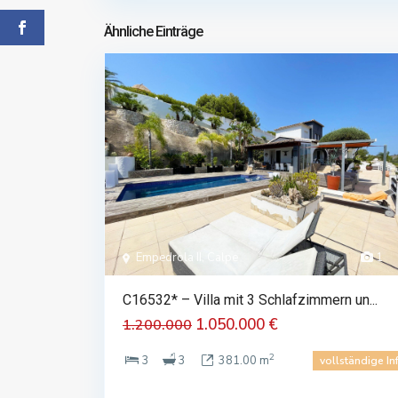
Ähnliche Einträge
Empedrola II, Calpe
1
C16532* – Villa mit 3 Schlafzimmern un...
1.050.000 €
1.200.000
2
3
3
381.00 m
vollständige In