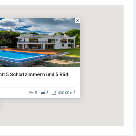
mit 5 Schlafzimmern und 5 Bäd...
2
5
5
430.00 m