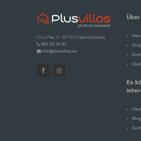
Über
Waru
C/ La Pau, 2 - 03710 Calpe (Alicante)
965 83 35 87
Gru
info@plusvillas.es
Kon
Qual
Es k
inte
Häuf
Blog
Such