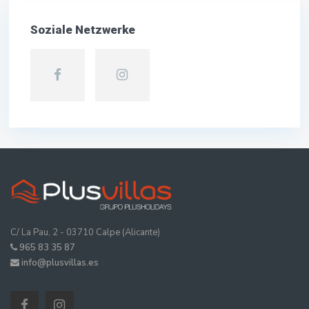
Soziale Netzwerke
C/ La Pau, 2 - 03710 Calpe (Alicante)
965 83 35 87
info@plusvillas.es