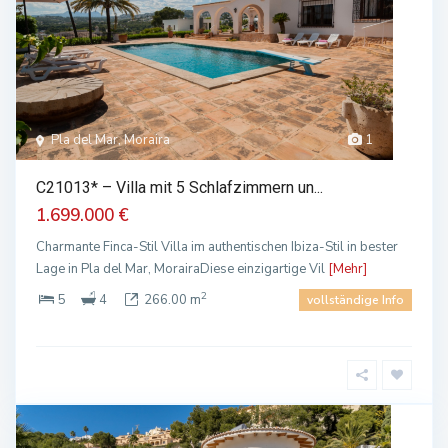
Pla del Mar, Moraira
1
C21013* – Villa mit 5 Schlafzimmern un...
1.699.000 €
Charmante Finca-Stil Villa im authentischen Ibiza-Stil in bester
Lage in Pla del Mar, MorairaDiese einzigartige Vil
[Mehr]
2
5
4
266.00 m
vollständige Info