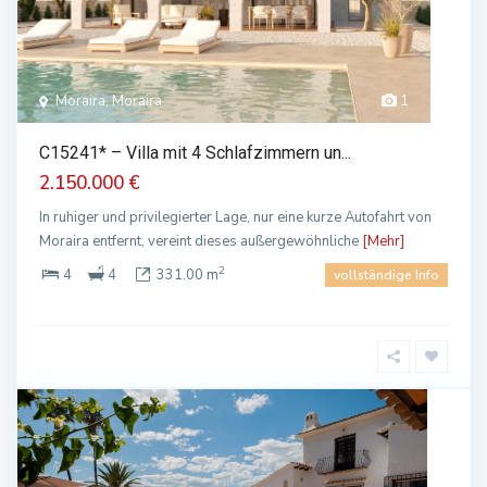
Moraira, Moraira
1
C15241* – Villa mit 4 Schlafzimmern un...
2.150.000 €
In ruhiger und privilegierter Lage, nur eine kurze Autofahrt von
Moraira entfernt, vereint dieses außergewöhnliche
[Mehr]
2
4
4
331.00 m
vollständige Info