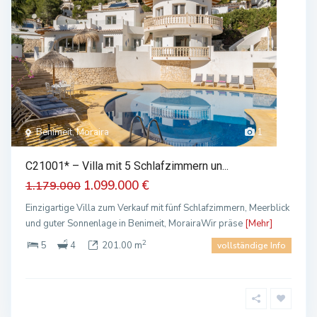
Benimeit, Moraira
1
C21001* – Villa mit 5 Schlafzimmern un...
1.099.000 €
1.179.000
Einzigartige Villa zum Verkauf mit fünf Schlafzimmern, Meerblick
und guter Sonnenlage in Benimeit, MorairaWir präse
[Mehr]
2
5
4
201.00 m
vollständige Info