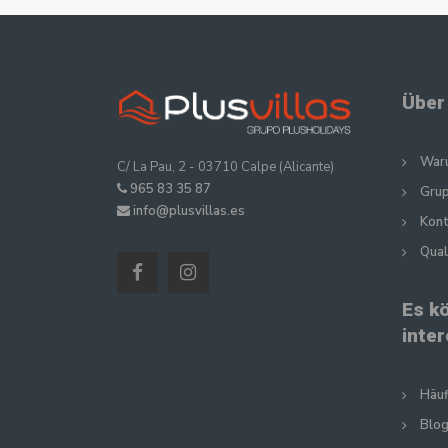
Über
Waru
C/ La Pau, 2 - 03710 Calpe (Alicante)
965 83 35 87
Gru
info@plusvillas.es
Kon
Qual
Es k
inte
Häuf
Blog