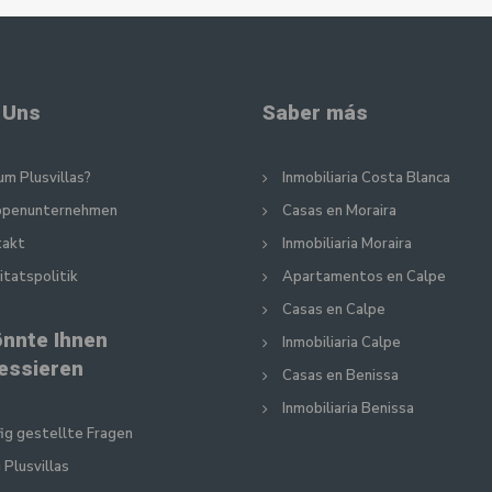
 Uns
Saber más
m Plusvillas?
Inmobiliaria Costa Blanca
ppenunternehmen
Casas en Moraira
takt
Inmobiliaria Moraira
itatspolitik
Apartamentos en Calpe
Casas en Calpe
önnte Ihnen
Inmobiliaria Calpe
ressieren
Casas en Benissa
Inmobiliaria Benissa
ig gestellte Fragen
 Plusvillas