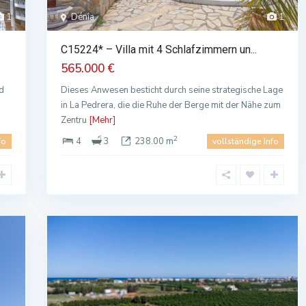
1
Dénia
1
C15224* – Villa mit 4 Schlafzimmern un...
565.000 €
nd
Dieses Anwesen besticht durch seine strategische Lage
in La Pedrera, die die Ruhe der Berge mit der Nähe zum
Zentru
[Mehr]
2
4
3
238.00 m
fo
vollständige Info