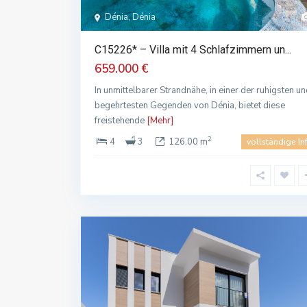
Dénia, Dénia
C15226* – Villa mit 4 Schlafzimmern un...
659.000 €
In unmittelbarer Strandnähe, in einer der ruhigsten u
begehrtesten Gegenden von Dénia, bietet diese
freistehende
[Mehr]
2
4
3
126.00 m
vollständige In