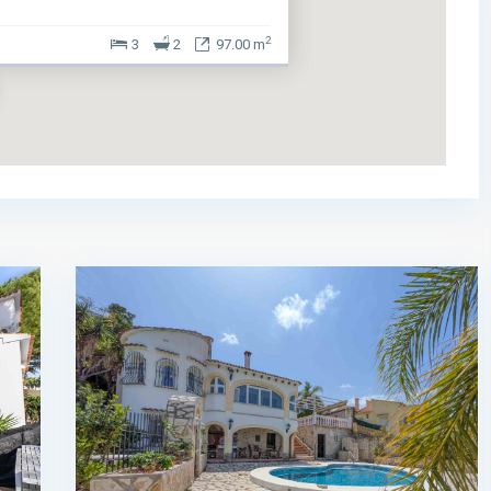
2
3
2
97.00 m