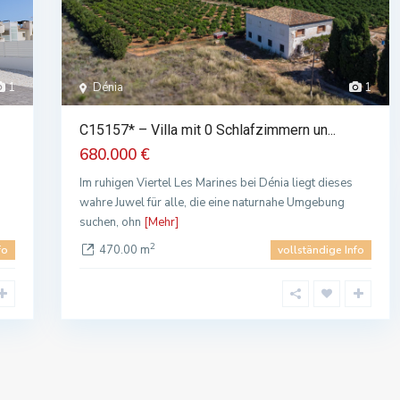
1
Dénia
1
C15157* – Villa mit 0 Schlafzimmern un...
680.000 €
Im ruhigen Viertel Les Marines bei Dénia liegt dieses
wahre Juwel für alle, die eine naturnahe Umgebung
suchen, ohn
[Mehr]
2
470.00 m
fo
vollständige Info