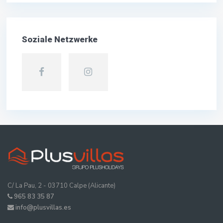
Soziale Netzwerke
C/ La Pau, 2 - 03710 Calpe (Alicante)
965 83 35 87
info@plusvillas.es