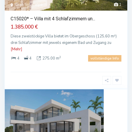
Gran Sol, Calpe
1
C15020* – Villa mit 4 Schlafzimmern un...
1.385.000 €
Diese zweistöckige Villa bietet im Obergeschoss (125,60 m²)
drei Schlafzimmer mit jeweils eigenem Bad und Zugang zu
[Mehr]
2
4
4
275.00 m
vollständige Info