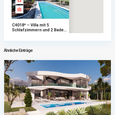
C4018* – Villa mit 5
Schlafzimmern und 2 Bade...
749.000 €
chalet im verkauf
749.000 €
Ähnliche Einträge