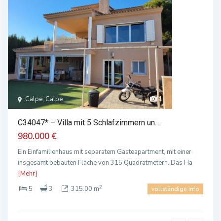
Calpe, Calpe
1
C34047* – Villa mit 5 Schlafzimmern un...
980.000 €
Ein Einfamilienhaus mit separatem Gästeapartment, mit einer
insgesamt bebauten Fläche von 315 Quadratmetern. Das Ha
[Mehr]
2
5
3
315.00 m
vollständige Info