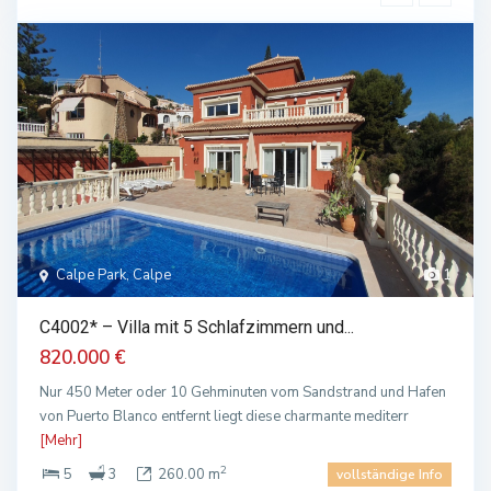
Calpe Park, Calpe
1
C4002* – Villa mit 5 Schlafzimmern und...
820.000 €
Nur 450 Meter oder 10 Gehminuten vom Sandstrand und Hafen
von Puerto Blanco entfernt liegt diese charmante mediterr
[Mehr]
2
5
3
260.00 m
vollständige Info