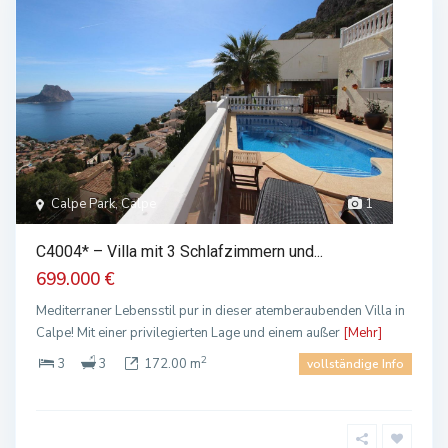
Calpe Park, Calpe
1
C4004* – Villa mit 3 Schlafzimmern und...
699.000 €
Mediterraner Lebensstil pur in dieser atemberaubenden Villa in
Calpe! Mit einer privilegierten Lage und einem außer
[Mehr]
2
3
3
172.00 m
vollständige Info