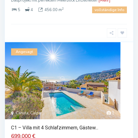
Bauprojekt mit perfektem Meerblick Einzelheiten
[Mehr]
2
5
4
456.00 m
vollständige Info
Angesagt
Canuta, Calpe
1
C1 – Villa mit 4 Schlafzimmern, Gästew...
699.000 €