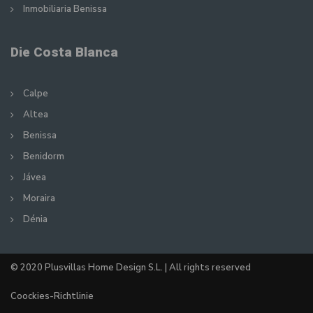
Inmobiliaria Benissa
Die Costa Blanca
Calpe
Altea
Benissa
Benidorm
Jávea
Moraira
Dénia
© 2020 Plusvillas Home Design S.L. | All rights reserved
Coockies-Richtlinie