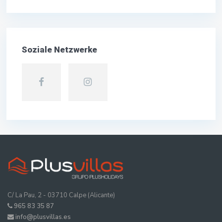
Soziale Netzwerke
C/ La Pau, 2 - 03710 Calpe (Alicante)
965 83 35 87
info@plusvillas.es