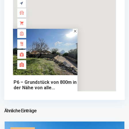
P6 – Grundstück von 800m in
der Nähe von alle...
265.000 €
grundstück im verkauf
265.000 €
Ähnliche Einträge