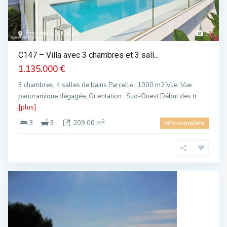
Empedrola, Calpe
1
C147 – Villa avec 3 chambres et 3 sall...
1.135.000 €
3 chambres, 4 salles de bains Parcelle : 1000 m2 Vue: Vue
panoramique dégagée, Orientation : Sud-Ouest Début des tr
[plus]
2
3
3
209.00 m
info complète