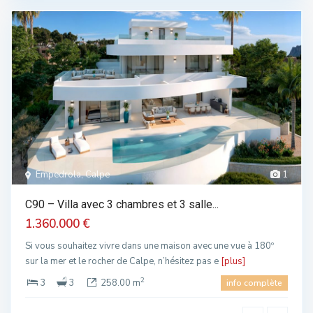
Empedrola, Calpe
1
C90 – Villa avec 3 chambres et 3 salle...
1.360.000 €
Si vous souhaitez vivre dans une maison avec une vue à 180º
sur la mer et le rocher de Calpe, n’hésitez pas e
[plus]
2
3
3
258.00 m
info complète