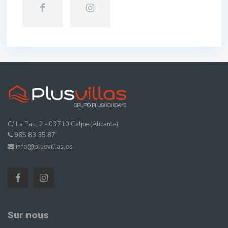
C/ La Pau, 2 - 03710 Calpe (Alicante)
965 83 35 87
info@plusvillas.es
Sur nous