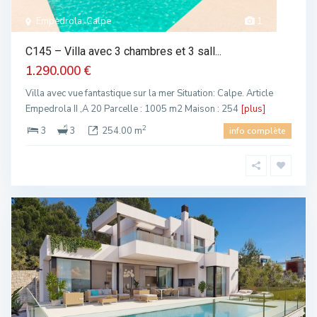
Empedrola, Calpe
1
C145 – Villa avec 3 chambres et 3 sall...
1.290.000 €
Villa avec vue fantastique sur la mer Situation: Calpe. Article
Empedrola II ,A 20 Parcelle : 1005 m2 Maison : 254
[plus]
2
3
3
254.00 m
info complète