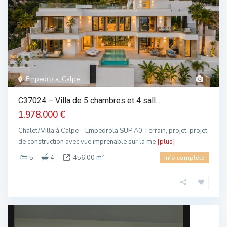
Empedrola, Calpe
1
C37024 – Villa de 5 chambres et 4 sall...
1.978.000 €
Chalet/Villa à Calpe – Empedrola SUP A0 Terrain, projet, projet
de construction avec vue imprenable sur la me
[plus]
2
5
4
456.00 m
info complète