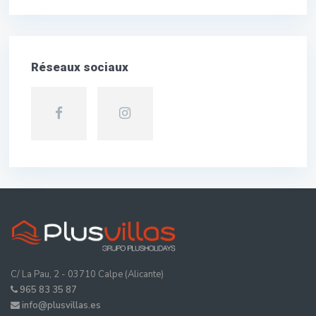
Réseaux sociaux
C/ La Pau, 2 - 03710 Calpe (Alicante)
965 83 35 87
info@plusvillas.es