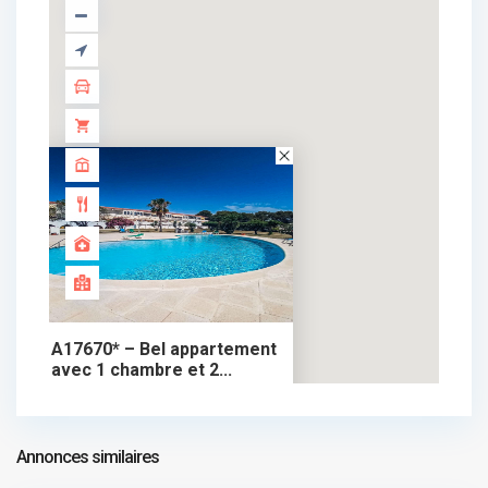
A17670* – Bel appartement
avec 1 chambre et 2...
250.000 €
appartement dans vente
250.000 €
Annonces similaires