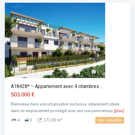
Nucia, la, Nucia, la
1
A18428* – Appartement avec 4 chambres ...
503.000 €
Bienvenue dans une urbanisation exclusive, idéalement située
dans un emplacement privilégié avec une vue panoramiqu
[plus]
2
4
3
172.00 m
info complète