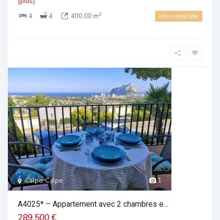
[plus]
2
4
4
400.00 m
info complète
Calpe, Calpe
1
A4025* – Appartement avec 2 chambres e...
289.500 €