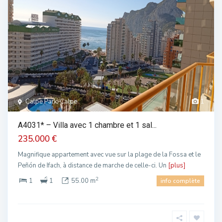
Calpe Park, Calpe
1
A4031* – Villa avec 1 chambre et 1 sal...
235.000 €
Magnifique appartement avec vue sur la plage de la Fossa et le
Peñón de Ifach, à distance de marche de celle-ci. Un
[plus]
2
1
1
55.00 m
info complète