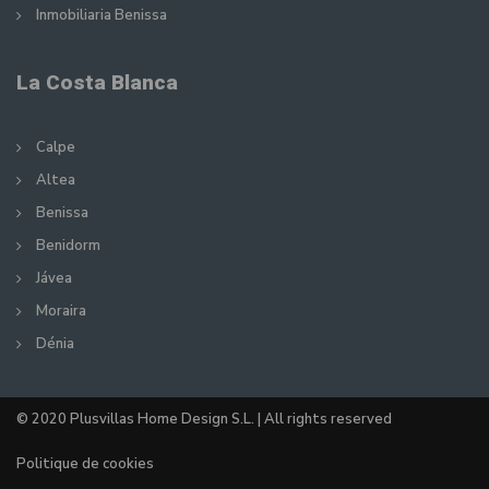
Inmobiliaria Benissa
La Costa Blanca
Calpe
Altea
Benissa
Benidorm
Jávea
Moraira
Dénia
© 2020 Plusvillas Home Design S.L. | All rights reserved
Politique de cookies