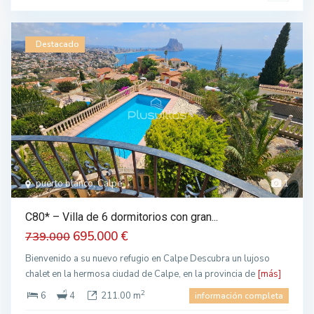
Destacado
puerto blanco, Calpe
1
C80* – Villa de 6 dormitorios con gran...
695.000 €
739.000
Bienvenido a su nuevo refugio en Calpe Descubra un lujoso
chalet en la hermosa ciudad de Calpe, en la provincia de
[más]
2
6
4
211.00 m
información completa