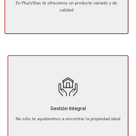
En PlusVillas te ofrecemos un producto variado y de
calidad
No sólo te ayudaremos a encontrar la propiedad ideal,
sino que también te proporcionaremos la asistencia
necesaria durante el proceso de compra, velando
Gestión Integral
siempre por la correcta gestión de todos los trámites.
No sólo te ayudaremos a encontrar la propiedad ideal