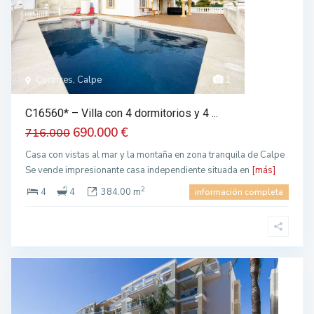
Cucarres, Calpe
1
C16560* – Villa con 4 dormitorios y 4 ...
690.000 €
716.000
Casa con vistas al mar y la montaña en zona tranquila de Calpe
Se vende impresionante casa independiente situada en
[más]
2
4
4
384.00 m
información completa