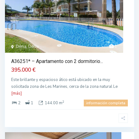
Dénia, Dénia
1
A36251* – Apartamento con 2 dormitorio...
395.000 €
Este brillante y espacioso ático está ubicado en la muy
solicitada zona de Les Marines, cerca de la zona natural Le
[más]
2
2
1
144.00 m
información completa