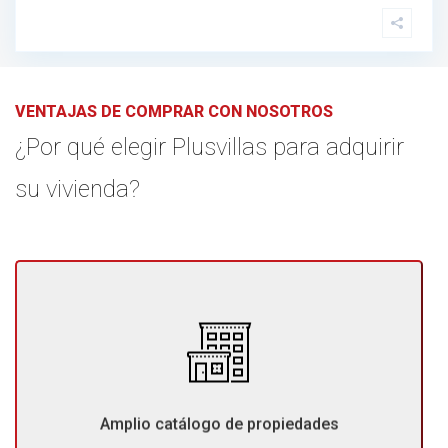
VENTAJAS DE COMPRAR CON NOSOTROS
¿Por qué elegir Plusvillas para adquirir
su vivienda?
En PlusVillas te ofrecemos un producto variado y de
calidad: disponemos de un gran abanico de propiedades
en la zona, entre las cuales seguro estará el inmueble de
Amplio catálogo de propiedades
sus sueños.