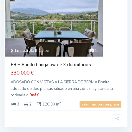
Empedrola II, Calpe
1
B8 – Bonito bungalow de 3 dormitorios ...
330.000 €
ADOSADO CON VISTAS A LA SIERRA DE BERNIA Bonito
adosado de dos plantas situado en una zona muy tranquila,
rodeada d
[más]
2
3
2
120.00 m
información completa