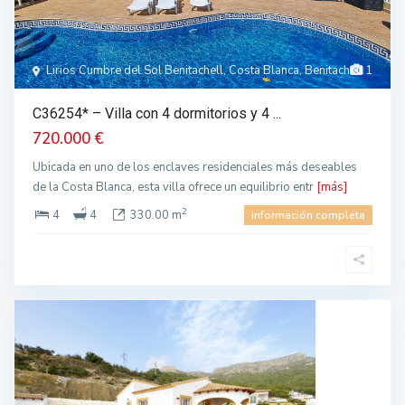
Lirios Cumbre del Sol Benitachell, Costa Blanca, Benitachell
1
C36254* – Villa con 4 dormitorios y 4 ...
720.000 €
Ubicada en uno de los enclaves residenciales más deseables
de la Costa Blanca, esta villa ofrece un equilibrio entr
[más]
2
4
4
330.00 m
información completa