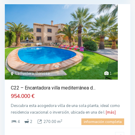
La Fustera, Benissa
1
C22 – Encantadora villa mediterránea d...
954.000 €
Descubra esta acogedora villa de una sola planta, ideal como
residencia vacacional o inversión, ubicada en una de l
[más]
2
4
2
270.00 m
información completa