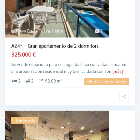
Playa De La Fossa, Calpe
1
A24* – Gran apartamento de 2 dormitori...
325.000 €
Se vende espacioso piso en segunda línea con vistas al mar en
una urbanización residencial muy bien cuidada con zon
[más]
2
2
2
92.00 m
información completa
Destacado