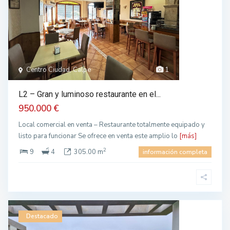
Centro Ciudad, Calpe
1
L2 – Gran y luminoso restaurante en el...
950.000 €
Local comercial en venta – Restaurante totalmente equipado y
listo para funcionar Se ofrece en venta este amplio lo
[más]
2
9
4
305.00 m
información completa
Destacado