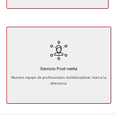
Nuestro equipo de profesionales multidisciplinar, marca la
diferencia. Una vez haya comprado su propiedad,
seguiremos tratándole con el mismo mimo en cualquier
Servicio Post-venta
cuestión o duda que te pueda surgir.
Nuestro equipo de profesionales multidisciplinar, marca la
diferencia.