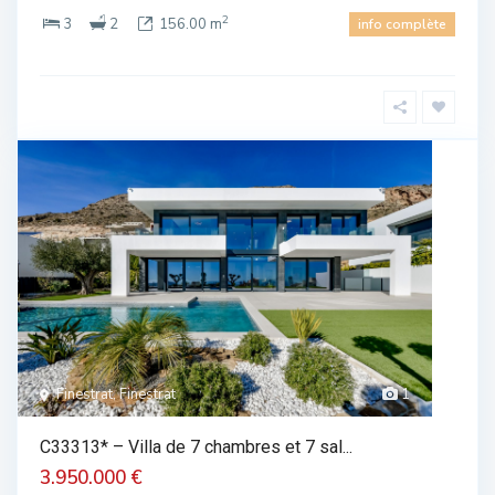
2
3
2
156.00 m
info complète
Finestrat, Finestrat
1
C33313* – Villa de 7 chambres et 7 sal...
3.950.000 €