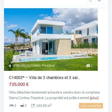
URBANIZACIONES, Finestrat
1
C14003* – Villa de 3 chambres et 3 sal...
735.000 €
Villa détachée récemment achevée à vendre dans le complexe
Sierra Cortina, Finestrat. La propriété est prête à emmé
[plus]
2
3
3
144.00 m
info complète