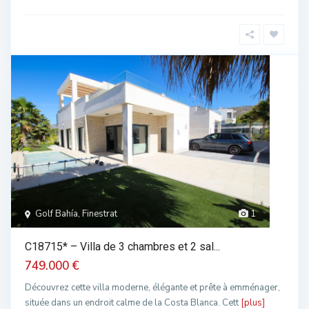
Golf Bahía, Finestrat
1
C18715* – Villa de 3 chambres et 2 sal...
749.000 €
Découvrez cette villa moderne, élégante et prête à emménager,
située dans un endroit calme de la Costa Blanca. Cett
[plus]