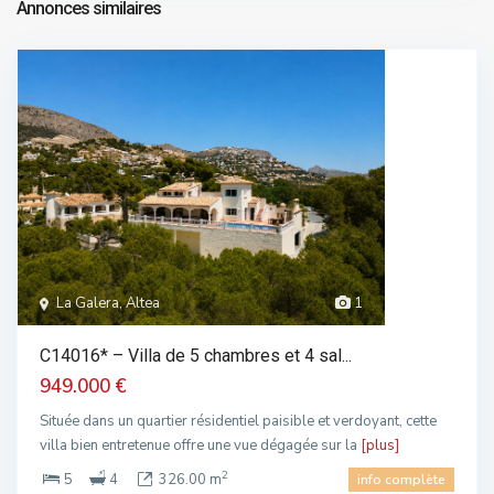
Annonces similaires
La Galera, Altea
1
C14016* – Villa de 5 chambres et 4 sal...
949.000 €
Située dans un quartier résidentiel paisible et verdoyant, cette
villa bien entretenue offre une vue dégagée sur la
[plus]
2
5
4
326.00 m
info complète