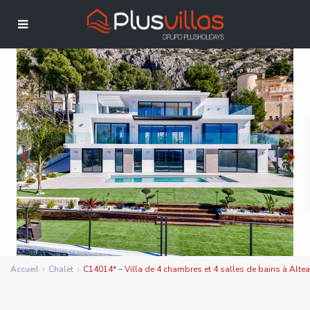
Accueil
Chalet
C14014* – Villa de 4 chambres et 4 salles de bains à Altea