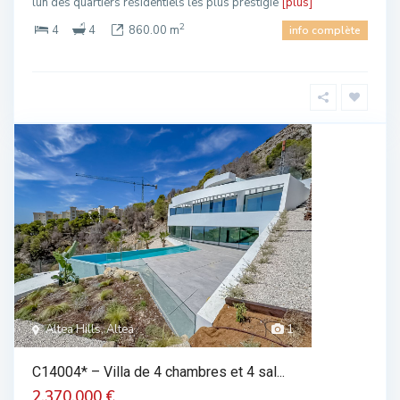
lun des quartiers résidentiels les plus prestigie
[plus]
2
4
4
860.00 m
info complète
Altea Hills, Altea
1
C14004* – Villa de 4 chambres et 4 sal...
2.370.000 €