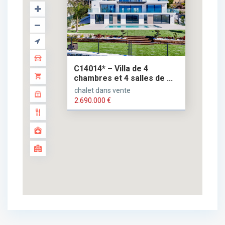
C14014* – Villa de 4
chambres et 4 salles de ...
2.690.000 €
chalet dans vente
2.690.000 €