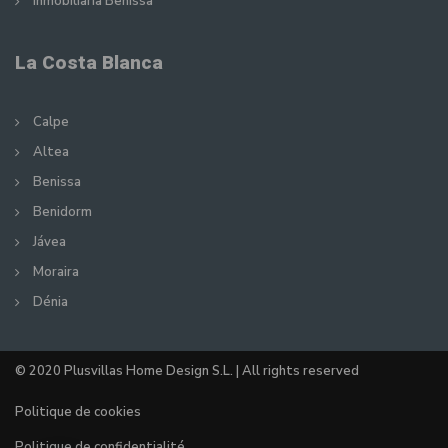
Inmobiliaria Benissa
La Costa Blanca
Calpe
Altea
Benissa
Benidorm
Jávea
Moraira
Dénia
© 2020 Plusvillas Home Design S.L. | All rights reserved
Politique de cookies
Politique de confidentialité