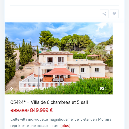
El Tesoro, Moraira
1
C5424* – Villa de 6 chambres et 5 sall...
849.999 €
899.000
Cette villa individuelle magnifiquement entretenue à Moraira
représente une occasion rare
[plus]