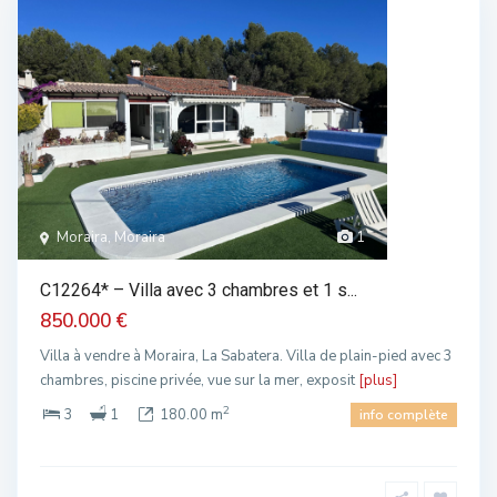
Moraira, Moraira
1
C12264* – Villa avec 3 chambres et 1 s...
850.000 €
Villa à vendre à Moraira, La Sabatera. Villa de plain-pied avec 3
chambres, piscine privée, vue sur la mer, exposit
[plus]
2
3
1
180.00 m
info complète