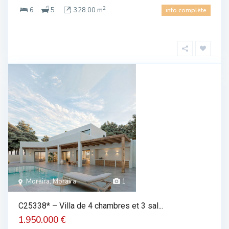
2
6
5
328.00 m
info complète
Moraira, Moraira
1
C25338* – Villa de 4 chambres et 3 sal...
1.950.000 €