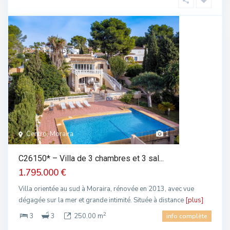
Centro, Moraira
1
C26150* – Villa de 3 chambres et 3 sal...
1.795.000 €
Villa orientée au sud à Moraira, rénovée en 2013, avec vue
dégagée sur la mer et grande intimité. Située à distance
[plus]
2
3
3
250.00 m
info complète