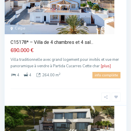
Calpe
1
C15178* – Villa de 4 chambres et 4 sal...
690.000 €
Villa traditionnelle avec grand logement pour invités et vue mer
panoramique à vendre à Partida Cucarres Cette char
[plus]
2
4
4
264.00 m
info complète