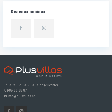
Réseaux sociaux
C/ La Pau, 2 - 03710 Calpe (Alicante)
965 83 35 87
info@plusvillas.es