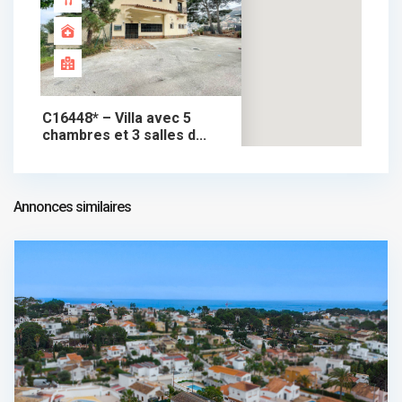
C16448* – Villa avec 5
chambres et 3 salles d...
1.290.000 €
chalet dans vente
1.290.000 €
Annonces similaires