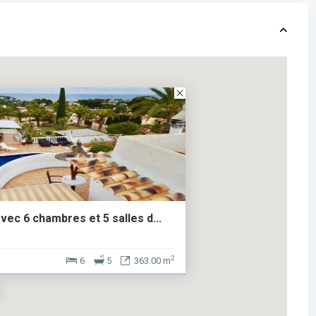
avec 6 chambres et 5 salles d...
2
6
5
363.00 m