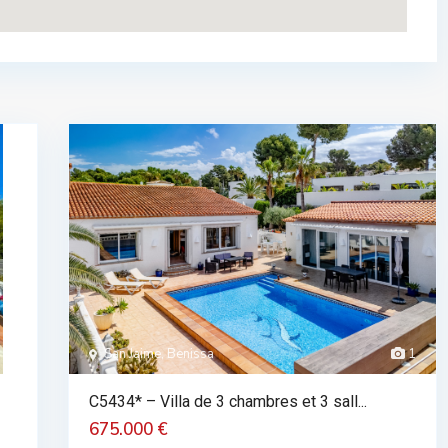
San Jaime, Benissa
1
C5434* – Villa de 3 chambres et 3 sall...
675.000 €