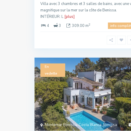
Villa avec 3 chambres et 3 salles de bains, avec une 
magnifique sur la mer sur la côte de Benissa.
INTÉRIEUR: L
[plus]
2
4
3
309.00 m
info complè
En
vedette
Montemar Benissa, Costa Blanca, Benissa