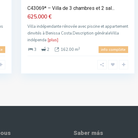
C43069* – Villa de 3 chambres et 2 sal...
625.000 €
ns
Villa indépendante rénovée avec piscine et appartement
s
dinvités à Benissa Costa.Description généraleVilla
indépenda
[plus]
2
3
2
162.00 m
te
info complète
nous
Saber más