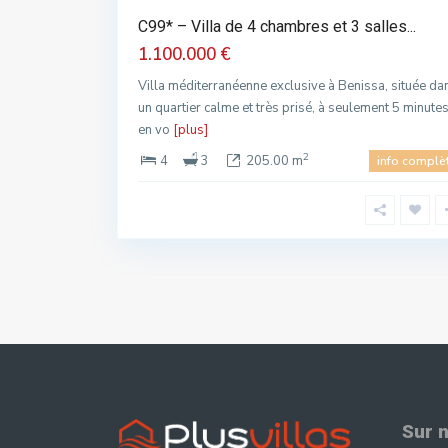
C99* – Villa de 4 chambres et 3 salles...
1.100.000 €
Villa méditerranéenne exclusive à Benissa, située da
un quartier calme et très prisé, à seulement 5 minute
en vo
[plus]
2
4
3
205.00 m
info complè
Sur 