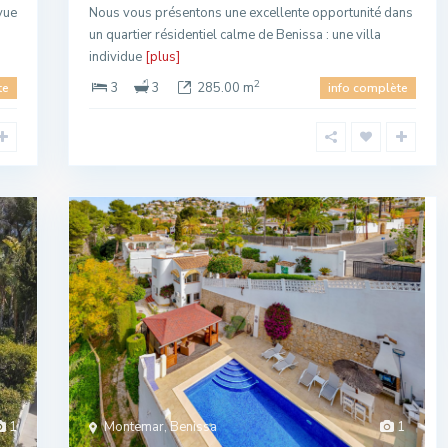
vue
Nous vous présentons une excellente opportunité dans
un quartier résidentiel calme de Benissa : une villa
individue
[plus]
2
3
3
285.00 m
te
info complète
1
Montemar, Benissa
1