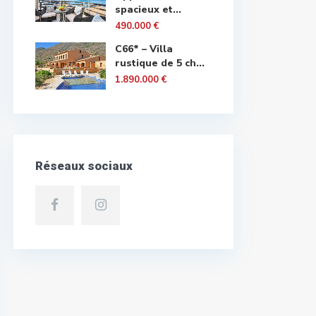
spacieux et...
490.000 €
C66* – Villa
rustique de 5 ch...
1.890.000 €
Réseaux sociaux